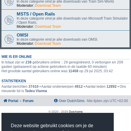
In deze categorie vind je alle downloads van Train Sim World.
Moderator:
Download Team
MSTS / Open Rails
In deze categorie vind je alle downloads van Microsoft Train Simulator
/ Open Rails.
Moderator:
Download Team
OMSI
In deze categorie vind je alle downloads van OMSI.
Moderator:
Download Team
WIE IS ER ONLINE
In totaal zijn er
238
gebruikers online :: 29 geregistreerd, 0 verborgen en 209
gasten (gebaseerd op actieve gebruikers in de laatste 60 minuten)
Het grootste aantal gebruikers online was
11408
op 29 jul 2025, 03:42
STATISTIEKEN
Aantal berichten
37410
• Aantal onderwerpen
4912
• Aantal leden
12892
• Ons
nieuwste lid is
Tadeu Vianna
Portal
Forum
Over DutchSims
Alle tijden zijn
UTC+02:00
© 2020 -
2026
Dutchsims
Powered by
phpBB
® Forum Software © phpBB Limited
Nederlandse vertaling door
phpBB.nl
.
Deze website gebruikt cookies om je de
phpBB Two Factor Authentication ©
paul999