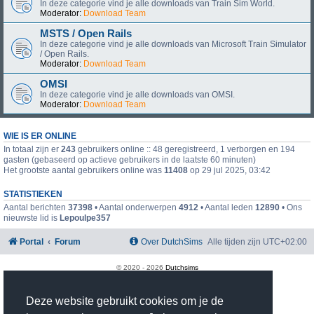
In deze categorie vind je alle downloads van Train Sim World.
Moderator:
Download Team
MSTS / Open Rails
In deze categorie vind je alle downloads van Microsoft Train Simulator
/ Open Rails.
Moderator:
Download Team
OMSI
In deze categorie vind je alle downloads van OMSI.
Moderator:
Download Team
WIE IS ER ONLINE
In totaal zijn er
243
gebruikers online :: 48 geregistreerd, 1 verborgen en 194
gasten (gebaseerd op actieve gebruikers in de laatste 60 minuten)
Het grootste aantal gebruikers online was
11408
op 29 jul 2025, 03:42
STATISTIEKEN
Aantal berichten
37398
• Aantal onderwerpen
4912
• Aantal leden
12890
• Ons
nieuwste lid is
Lepoulpe357
Portal
Forum
Over DutchSims
Alle tijden zijn
UTC+02:00
© 2020 -
2026
Dutchsims
Powered by
phpBB
® Forum Software © phpBB Limited
Nederlandse vertaling door
phpBB.nl
.
Deze website gebruikt cookies om je de
phpBB Two Factor Authentication ©
paul999