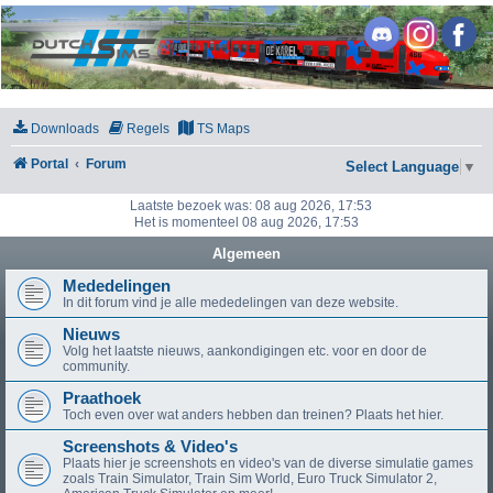
DutchSims
Downloads
Regels
TS Maps
Portal
Forum
Select Language
▼
Laatste bezoek was: 08 aug 2026, 17:53
Het is momenteel 08 aug 2026, 17:53
Algemeen
Mededelingen
In dit forum vind je alle mededelingen van deze website.
Nieuws
Volg het laatste nieuws, aankondigingen etc. voor en door de
community.
Praathoek
Toch even over wat anders hebben dan treinen? Plaats het hier.
Screenshots & Video's
Plaats hier je screenshots en video's van de diverse simulatie games
zoals Train Simulator, Train Sim World, Euro Truck Simulator 2,