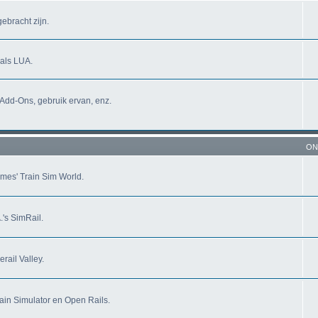
ebracht zijn.
oals LUA.
 Add-Ons, gebruik ervan, enz.
ON
mes' Train Sim World.
's SimRail.
rail Valley.
ain Simulator en Open Rails.