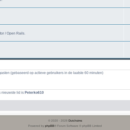
tor / Open Rails.
gasten (gebaseerd op actieve gebruikers in de laatste 60 minuten)
 nieuwste lid is
Peterko610
© 2020 -
2026
Dutchsims
Powered by
phpBB
® Forum Software © phpBB Limited