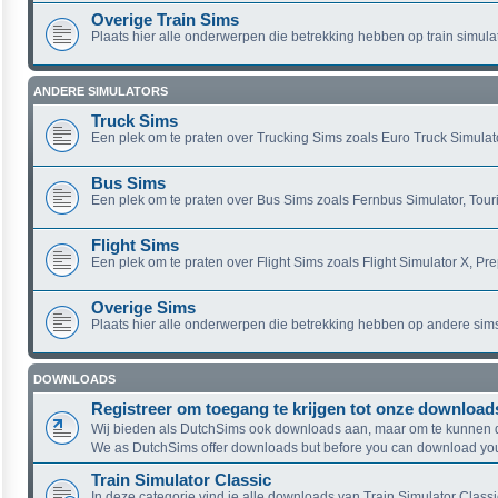
Overige Train Sims
Plaats hier alle onderwerpen die betrekking hebben op train simula
ANDERE SIMULATORS
Truck Sims
Een plek om te praten over Trucking Sims zoals Euro Truck Simulato
Bus Sims
Een plek om te praten over Bus Sims zoals Fernbus Simulator, Touri
Flight Sims
Een plek om te praten over Flight Sims zoals Flight Simulator X, Pr
Overige Sims
Plaats hier alle onderwerpen die betrekking hebben op andere sim
DOWNLOADS
Registreer om toegang te krijgen tot onze download
Wij bieden als DutchSims ook downloads aan, maar om te kunnen d
We as DutchSims offer downloads but before you can download you 
Train Simulator Classic
In deze categorie vind je alle downloads van Train Simulator Classi