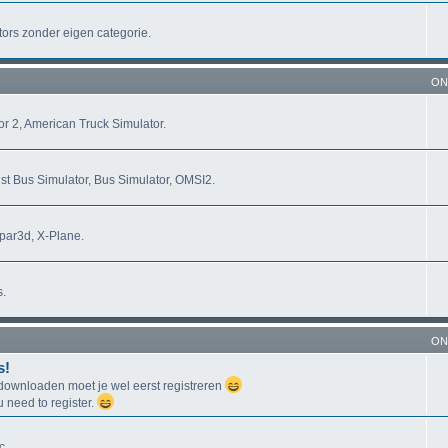
tors zonder eigen categorie.
ON
r 2, American Truck Simulator.
st Bus Simulator, Bus Simulator, OMSI2.
epar3d, X-Plane.
s.
ON
s!
ownloaden moet je wel eerst registreren
need to register.
c.