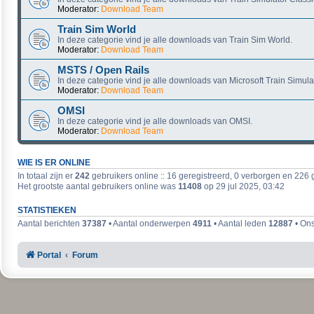
Moderator:
Download Team
Train Sim World
In deze categorie vind je alle downloads van Train Sim World.
Moderator:
Download Team
MSTS / Open Rails
In deze categorie vind je alle downloads van Microsoft Train Simula
Moderator:
Download Team
OMSI
In deze categorie vind je alle downloads van OMSI.
Moderator:
Download Team
WIE IS ER ONLINE
In totaal zijn er
242
gebruikers online :: 16 geregistreerd, 0 verborgen en 226 
Het grootste aantal gebruikers online was
11408
op 29 jul 2025, 03:42
STATISTIEKEN
Aantal berichten
37387
• Aantal onderwerpen
4911
• Aantal leden
12887
• Ons
Portal
Forum