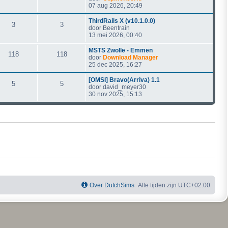
07 aug 2026, 20:49
ThirdRails X (v10.1.0.0)
3
3
door
Beentrain
13 mei 2026, 00:40
MSTS Zwolle - Emmen
118
118
door
Download Manager
25 dec 2025, 16:27
[OMSI] Bravo(Arriva) 1.1
5
5
door
david_meyer30
30 nov 2025, 15:13
Over DutchSims
Alle tijden zijn
UTC+02:00