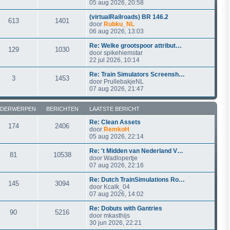
05 aug 2026, 20:58
(virtualRailroads) BR 146.2
613
1401
door
Rubku_NL
06 aug 2026, 13:03
Re: Welke grootspoor attribut…
129
1030
door
spikehiemstar
22 jul 2026, 10:14
Re: Train Simulators Screensh…
3
1453
door
PrullebakjeNL
07 aug 2026, 21:47
DERWERPEN
BERICHTEN
LAATSTE BERICHT
Re: Clean Assets
174
2406
door
RemkoH
05 aug 2026, 22:14
Re: 't Midden van Nederland V…
81
10538
door
Wadlopertje
07 aug 2026, 22:16
Re: Dutch TrainSimulations Ro…
145
3094
door
Kcalk_04
07 aug 2026, 14:02
Re: Dobuts with Gantries
90
5216
door
mkasthijs
30 jun 2026, 22:21