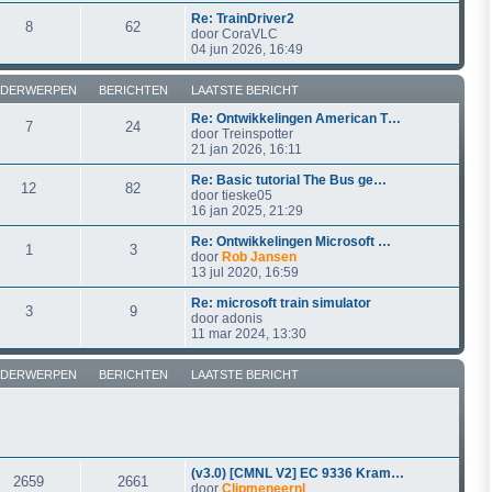
Re: TrainDriver2
8
62
door
CoraVLC
04 jun 2026, 16:49
DERWERPEN
BERICHTEN
LAATSTE BERICHT
Re: Ontwikkelingen American T…
7
24
door
Treinspotter
21 jan 2026, 16:11
Re: Basic tutorial The Bus ge…
12
82
door
tieske05
16 jan 2025, 21:29
Re: Ontwikkelingen Microsoft …
1
3
door
Rob Jansen
13 jul 2020, 16:59
Re: microsoft train simulator
3
9
door
adonis
11 mar 2024, 13:30
DERWERPEN
BERICHTEN
LAATSTE BERICHT
(v3.0) [CMNL V2] EC 9336 Kram…
2659
2661
door
Clipmeneernl