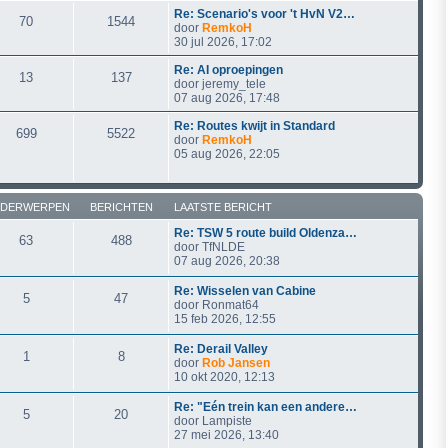
Re: Scenario's voor 't HvN V2…
70
1544
door
RemkoH
30 jul 2026, 17:02
Re: AI oproepingen
13
137
door
jeremy_tele
07 aug 2026, 17:48
Re: Routes kwijt in Standard
699
5522
door
RemkoH
05 aug 2026, 22:05
DERWERPEN
BERICHTEN
LAATSTE BERICHT
Re: TSW 5 route build Oldenza…
63
488
door
TfNLDE
07 aug 2026, 20:38
Re: Wisselen van Cabine
5
47
door
Ronmat64
15 feb 2026, 12:55
Re: Derail Valley
1
8
door
Rob Jansen
10 okt 2020, 12:13
Re: "Eén trein kan een andere…
5
20
door
Lampiste
27 mei 2026, 13:40