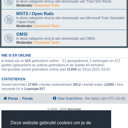
In deze categorie vind je alle downloads van Train Sim World.
Moderator:
Download Team
MSTS / Open Rails
In deze categorie vind je alle downloads van Microsoft Train Simulator
/ Open Rails.
Moderator:
Download Team
OMSI
In deze categorie vind je alle downloads van OMSI.
Moderator:
Download Team
WIE IS ER ONLINE
In totaal zijn er
525
gebruikers online :: 51 geregistreerd, 2 verborgen en 472
gasten (gebaseerd op actieve gebruikers in de laatste 60 minuten)
Het grootste aantal gebruikers online was
11408
op 29 jul 2025, 03:42
STATISTIEKEN
Aantal berichten
37405
• Aantal onderwerpen
4912
• Aantal leden
12890
• Ons
nieuwste lid is
Lepoulpe357
Portal
Forum
Over DutchSims
Alle tijden zijn
UTC+02:00
© 2020 -
2026
Dutchsims
Powered by
phpBB
® Forum Software © phpBB Limited
Nederlandse vertaling door
phpBB.nl
.
Deze website gebruikt cookies om je de
phpBB Two Factor Authentication ©
paul999