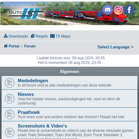
DutchSims
Downloads
Regels
TS Maps
Portal
Forum
Select Language
▼
Laatste bezoek was: 08 aug 2026, 20:35
Het is momenteel 08 aug 2026, 20:35
Algemeen
Mededelingen
In dit forum vind je alle mededelingen van deze website.
Nieuws
Volg het laatste nieuws, aankondigingen etc. voor en door de
community.
Praathoek
Toch even over wat anders hebben dan treinen? Plaats het hier.
Screenshots & Video's
Plaats hier je screenshots en video's van de diverse simulatie games
zoals Train Simulator, Train Sim World, Euro Truck Simulator 2,