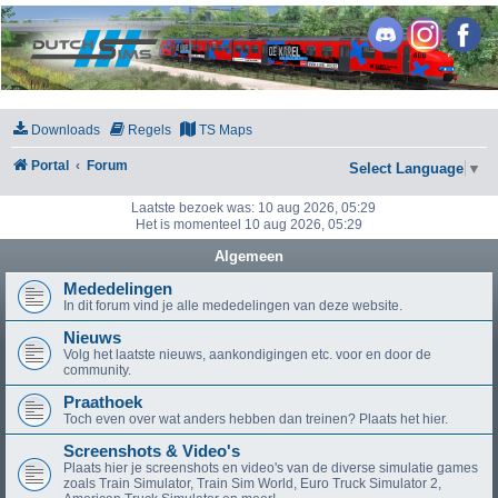
DutchSims
Downloads
Regels
TS Maps
Portal
Forum
Select Language
▼
Laatste bezoek was: 10 aug 2026, 05:29
Het is momenteel 10 aug 2026, 05:29
Algemeen
Mededelingen
In dit forum vind je alle mededelingen van deze website.
Nieuws
Volg het laatste nieuws, aankondigingen etc. voor en door de
community.
Praathoek
Toch even over wat anders hebben dan treinen? Plaats het hier.
Screenshots & Video's
Plaats hier je screenshots en video's van de diverse simulatie games
zoals Train Simulator, Train Sim World, Euro Truck Simulator 2,