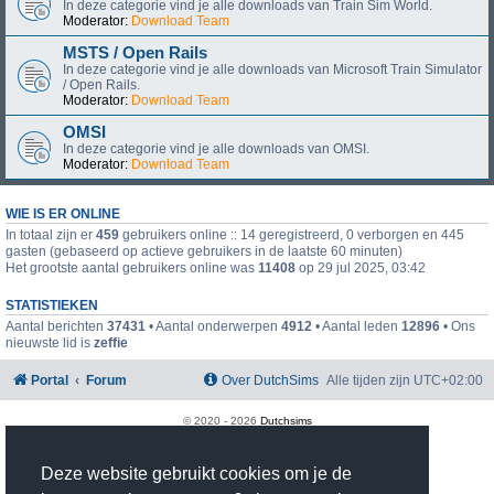
In deze categorie vind je alle downloads van Train Sim World.
Moderator:
Download Team
MSTS / Open Rails
In deze categorie vind je alle downloads van Microsoft Train Simulator
/ Open Rails.
Moderator:
Download Team
OMSI
In deze categorie vind je alle downloads van OMSI.
Moderator:
Download Team
WIE IS ER ONLINE
In totaal zijn er
459
gebruikers online :: 14 geregistreerd, 0 verborgen en 445
gasten (gebaseerd op actieve gebruikers in de laatste 60 minuten)
Het grootste aantal gebruikers online was
11408
op 29 jul 2025, 03:42
STATISTIEKEN
Aantal berichten
37431
• Aantal onderwerpen
4912
• Aantal leden
12896
• Ons
nieuwste lid is
zeffie
Portal
Forum
Over DutchSims
Alle tijden zijn
UTC+02:00
© 2020 -
2026
Dutchsims
Powered by
phpBB
® Forum Software © phpBB Limited
Nederlandse vertaling door
phpBB.nl
.
Deze website gebruikt cookies om je de
phpBB Two Factor Authentication ©
paul999