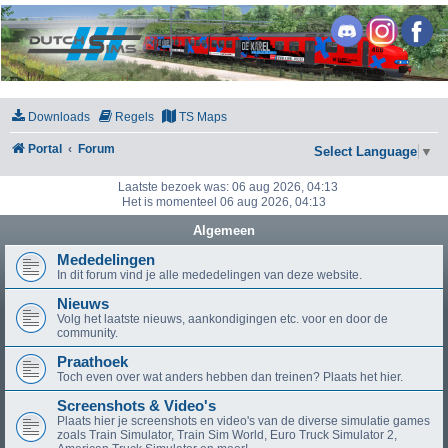
DutchSims
Downloads
Regels
TS Maps
Portal
Forum
Select Language
▼
Laatste bezoek was: 06 aug 2026, 04:13
Het is momenteel 06 aug 2026, 04:13
Algemeen
Mededelingen
In dit forum vind je alle mededelingen van deze website.
Nieuws
Volg het laatste nieuws, aankondigingen etc. voor en door de
community.
Praathoek
Toch even over wat anders hebben dan treinen? Plaats het hier.
Screenshots & Video's
Plaats hier je screenshots en video's van de diverse simulatie games
zoals Train Simulator, Train Sim World, Euro Truck Simulator 2,