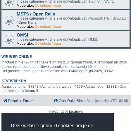
In deze categorie vind je alle downloads van Train Sim World.
Moderator:
Download Team
MSTS / Open Rails
In deze categorie vind je alle downloads van Microsoft Train Simulator
/ Open Rails.
Moderator:
Download Team
OMSI
In deze categorie vind je alle downloads van OMSI.
Moderator:
Download Team
WIE IS ER ONLINE
In totaal zijn er
2044
gebruikers online :: 14 geregistreerd, 0 verborgen en 2030
gasten (gebaseerd op actieve gebruikers in de laatste 60 minuten)
Het grootste aantal gebruikers online was
11408
op 29 jul 2025, 03:42
STATISTIEKEN
Aantal berichten
37348
• Aantal onderwerpen
4906
• Aantal leden
12881
• Ons
nieuwste lid is
Maunzi1
Portal
Forum
Over DutchSims
Alle tijden zijn
UTC+02:00
© 2020 -
2026
Dutchsims
Powered by
phpBB
® Forum Software © phpBB Limited
Nederlandse vertaling door
phpBB.nl
.
Deze website gebruikt cookies om je de
phpBB Two Factor Authentication ©
paul999