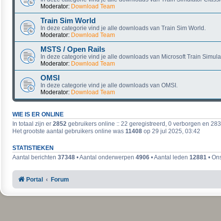
Moderator:
Download Team
Train Sim World
In deze categorie vind je alle downloads van Train Sim World.
Moderator:
Download Team
MSTS / Open Rails
In deze categorie vind je alle downloads van Microsoft Train Simula
Moderator:
Download Team
OMSI
In deze categorie vind je alle downloads van OMSI.
Moderator:
Download Team
WIE IS ER ONLINE
In totaal zijn er
2852
gebruikers online :: 22 geregistreerd, 0 verborgen en 28
Het grootste aantal gebruikers online was
11408
op 29 jul 2025, 03:42
STATISTIEKEN
Aantal berichten
37348
• Aantal onderwerpen
4906
• Aantal leden
12881
• Ons
Portal
Forum