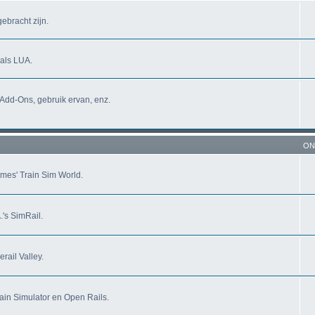
ebracht zijn.
oals LUA.
 Add-Ons, gebruik ervan, enz.
ON
mes' Train Sim World.
's SimRail.
rail Valley.
ain Simulator en Open Rails.