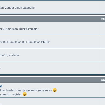
tors zonder eigen categorie.
ON
r 2, American Truck Simulator.
st Bus Simulator, Bus Simulator, OMSI2.
epar3d, X-Plane.
s.
ON
s!
ownloaden moet je wel eerst registreren
need to register.
c.