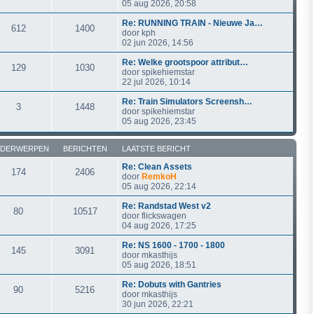
05 aug 2026, 20:58
Re: RUNNING TRAIN - Nieuwe Ja…
612
1400
door
kph
02 jun 2026, 14:56
Re: Welke grootspoor attribut…
129
1030
door
spikehiemstar
22 jul 2026, 10:14
Re: Train Simulators Screensh…
3
1448
door
spikehiemstar
05 aug 2026, 23:45
DERWERPEN
BERICHTEN
LAATSTE BERICHT
Re: Clean Assets
174
2406
door
RemkoH
05 aug 2026, 22:14
Re: Randstad West v2
80
10517
door
flickswagen
04 aug 2026, 17:25
Re: NS 1600 - 1700 - 1800
145
3091
door
mkasthijs
05 aug 2026, 18:51
Re: Dobuts with Gantries
90
5216
door
mkasthijs
30 jun 2026, 22:21