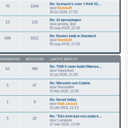
Re: Scenario's voor 't HvN V2…
70
1544
door
RemkoH
30 jul 2026, 17:02
Re: AI oproepingen
13
133
door
jeremy_tele
05 aug 2026, 22:30
Re: Routes kwijt in Standard
699
5522
door
RemkoH
05 aug 2026, 22:05
DERWERPEN
BERICHTEN
LAATSTE BERICHT
Re: TSW 5 route build Oldenza…
63
486
door
mepschen
31 jul 2026, 21:05
Re: Wisselen van Cabine
5
47
door
Ronmat64
15 feb 2026, 12:55
Re: Derail Valley
1
8
door
Rob Jansen
10 okt 2020, 12:13
Re: "Eén trein kan een andere…
5
20
door
Lampiste
27 mei 2026, 13:40