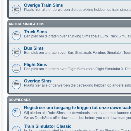
Overige Train Sims
Plaats hier alle onderwerpen die betrekking hebben op train simula
ANDERE SIMULATORS
Truck Sims
Een plek om te praten over Trucking Sims zoals Euro Truck Simulato
Bus Sims
Een plek om te praten over Bus Sims zoals Fernbus Simulator, Touri
Flight Sims
Een plek om te praten over Flight Sims zoals Flight Simulator X, Pr
Overige Sims
Plaats hier alle onderwerpen die betrekking hebben op andere sim
DOWNLOADS
Registreer om toegang te krijgen tot onze download
Wij bieden als DutchSims ook downloads aan, maar om te kunnen d
We as DutchSims offer downloads but before you can download you 
Train Simulator Classic
In deze categorie vind je alle downloads van Train Simulator Classi