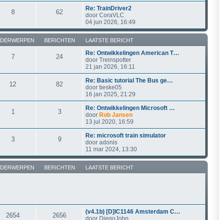
Re: TrainDriver2
8
62
door
CoraVLC
04 jun 2026, 16:49
DERWERPEN
BERICHTEN
LAATSTE BERICHT
Re: Ontwikkelingen American T…
7
24
door
Treinspotter
21 jan 2026, 16:11
Re: Basic tutorial The Bus ge…
12
82
door
tieske05
16 jan 2025, 21:29
Re: Ontwikkelingen Microsoft …
1
3
door
Rob Jansen
13 jul 2020, 16:59
Re: microsoft train simulator
3
9
door
adonis
11 mar 2024, 13:30
DERWERPEN
BERICHTEN
LAATSTE BERICHT
(v4.1b) [D]IC1146 Amsterdam C…
2654
2656
door
DiegoJohn