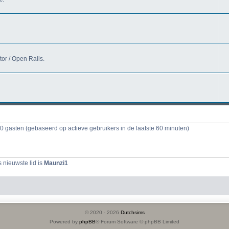
tor / Open Rails.
30 gasten (gebaseerd op actieve gebruikers in de laatste 60 minuten)
 nieuwste lid is
Maunzi1
© 2020 -
2026
Dutchsims
Powered by
phpBB
® Forum Software © phpBB Limited