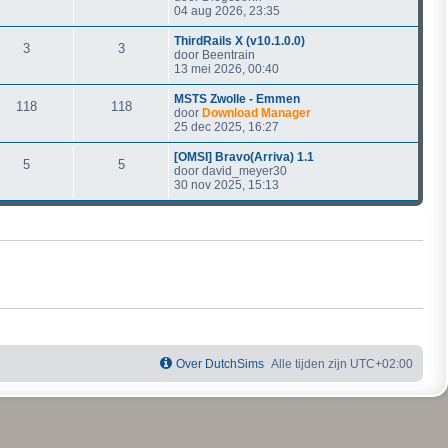
04 aug 2026, 23:35
ThirdRails X (v10.1.0.0)
3
3
door
Beentrain
13 mei 2026, 00:40
MSTS Zwolle - Emmen
118
118
door
Download Manager
25 dec 2025, 16:27
[OMSI] Bravo(Arriva) 1.1
5
5
door
david_meyer30
30 nov 2025, 15:13
Over DutchSims
Alle tijden zijn
UTC+02:00