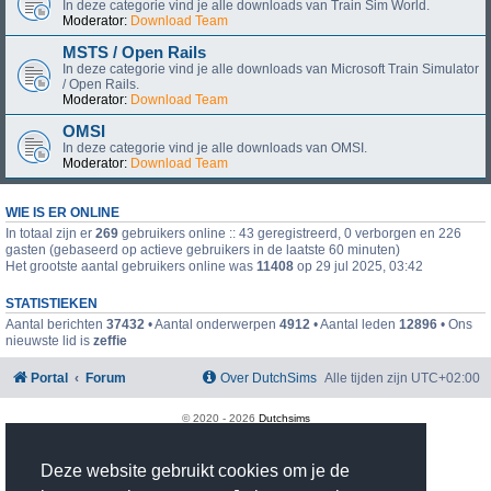
In deze categorie vind je alle downloads van Train Sim World.
Moderator:
Download Team
MSTS / Open Rails
In deze categorie vind je alle downloads van Microsoft Train Simulator
/ Open Rails.
Moderator:
Download Team
OMSI
In deze categorie vind je alle downloads van OMSI.
Moderator:
Download Team
WIE IS ER ONLINE
In totaal zijn er
269
gebruikers online :: 43 geregistreerd, 0 verborgen en 226
gasten (gebaseerd op actieve gebruikers in de laatste 60 minuten)
Het grootste aantal gebruikers online was
11408
op 29 jul 2025, 03:42
STATISTIEKEN
Aantal berichten
37432
• Aantal onderwerpen
4912
• Aantal leden
12896
• Ons
nieuwste lid is
zeffie
Portal
Forum
Over DutchSims
Alle tijden zijn
UTC+02:00
© 2020 -
2026
Dutchsims
Powered by
phpBB
® Forum Software © phpBB Limited
Nederlandse vertaling door
phpBB.nl
.
Deze website gebruikt cookies om je de
phpBB Two Factor Authentication ©
paul999