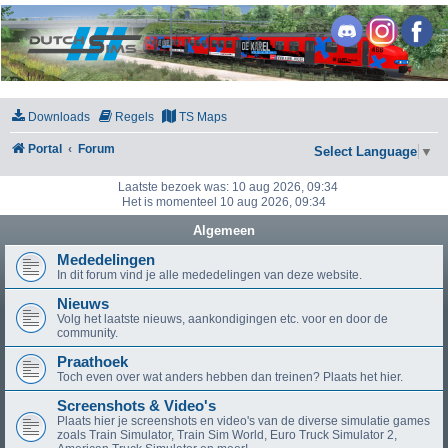
DutchSims
Downloads
Regels
TS Maps
Portal
Forum
Select Language
▼
Laatste bezoek was: 10 aug 2026, 09:34
Het is momenteel 10 aug 2026, 09:34
Algemeen
Mededelingen
In dit forum vind je alle mededelingen van deze website.
Nieuws
Volg het laatste nieuws, aankondigingen etc. voor en door de
community.
Praathoek
Toch even over wat anders hebben dan treinen? Plaats het hier.
Screenshots & Video's
Plaats hier je screenshots en video's van de diverse simulatie games
zoals Train Simulator, Train Sim World, Euro Truck Simulator 2,