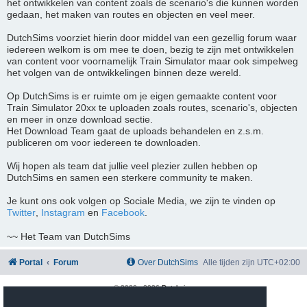
het ontwikkelen van content zoals de scenario's die kunnen worden
gedaan, het maken van routes en objecten en veel meer.
DutchSims voorziet hierin door middel van een gezellig forum waar
iedereen welkom is om mee te doen, bezig te zijn met ontwikkelen
van content voor voornamelijk Train Simulator maar ook simpelweg
het volgen van de ontwikkelingen binnen deze wereld.
Op DutchSims is er ruimte om je eigen gemaakte content voor
Train Simulator 20xx te uploaden zoals routes, scenario's, objecten
en meer in onze download sectie.
Het Download Team gaat de uploads behandelen en z.s.m.
publiceren om voor iedereen te downloaden.
Wij hopen als team dat jullie veel plezier zullen hebben op
DutchSims en samen een sterkere community te maken.
Je kunt ons ook volgen op Sociale Media, we zijn te vinden op
Twitter
,
Instagram
en
Facebook
.
~~ Het Team van DutchSims
Portal
Forum
Over DutchSims
Alle tijden zijn
UTC+02:00
© 2020 -
2026
Dutchsims
Powered by
phpBB
® Forum Software © phpBB Limited