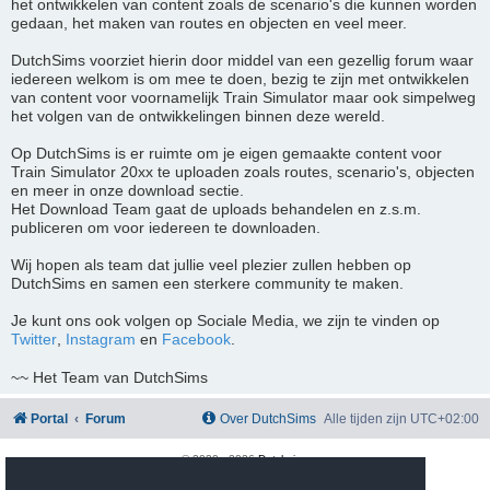
het ontwikkelen van content zoals de scenario's die kunnen worden
gedaan, het maken van routes en objecten en veel meer.
DutchSims voorziet hierin door middel van een gezellig forum waar
iedereen welkom is om mee te doen, bezig te zijn met ontwikkelen
van content voor voornamelijk Train Simulator maar ook simpelweg
het volgen van de ontwikkelingen binnen deze wereld.
Op DutchSims is er ruimte om je eigen gemaakte content voor
Train Simulator 20xx te uploaden zoals routes, scenario's, objecten
en meer in onze download sectie.
Het Download Team gaat de uploads behandelen en z.s.m.
publiceren om voor iedereen te downloaden.
Wij hopen als team dat jullie veel plezier zullen hebben op
DutchSims en samen een sterkere community te maken.
Je kunt ons ook volgen op Sociale Media, we zijn te vinden op
Twitter
,
Instagram
en
Facebook
.
~~ Het Team van DutchSims
Portal
Forum
Over DutchSims
Alle tijden zijn
UTC+02:00
© 2020 -
2026
Dutchsims
Powered by
phpBB
® Forum Software © phpBB Limited