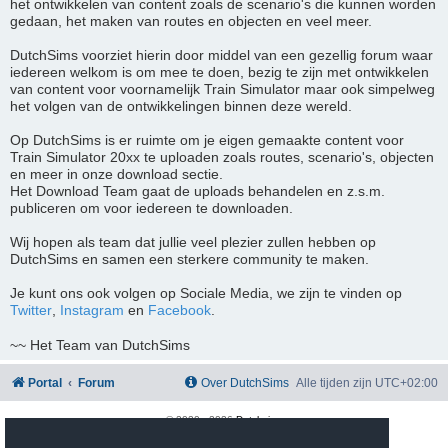
het ontwikkelen van content zoals de scenario's die kunnen worden
gedaan, het maken van routes en objecten en veel meer.
DutchSims voorziet hierin door middel van een gezellig forum waar
iedereen welkom is om mee te doen, bezig te zijn met ontwikkelen
van content voor voornamelijk Train Simulator maar ook simpelweg
het volgen van de ontwikkelingen binnen deze wereld.
Op DutchSims is er ruimte om je eigen gemaakte content voor
Train Simulator 20xx te uploaden zoals routes, scenario's, objecten
en meer in onze download sectie.
Het Download Team gaat de uploads behandelen en z.s.m.
publiceren om voor iedereen te downloaden.
Wij hopen als team dat jullie veel plezier zullen hebben op
DutchSims en samen een sterkere community te maken.
Je kunt ons ook volgen op Sociale Media, we zijn te vinden op
Twitter
,
Instagram
en
Facebook
.
~~ Het Team van DutchSims
Portal
Forum
Over DutchSims
Alle tijden zijn
UTC+02:00
© 2020 -
2026
Dutchsims
Powered by
phpBB
® Forum Software © phpBB Limited