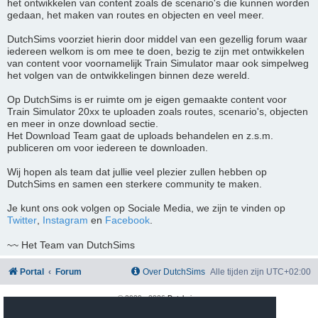
het ontwikkelen van content zoals de scenario's die kunnen worden
gedaan, het maken van routes en objecten en veel meer.
DutchSims voorziet hierin door middel van een gezellig forum waar
iedereen welkom is om mee te doen, bezig te zijn met ontwikkelen
van content voor voornamelijk Train Simulator maar ook simpelweg
het volgen van de ontwikkelingen binnen deze wereld.
Op DutchSims is er ruimte om je eigen gemaakte content voor
Train Simulator 20xx te uploaden zoals routes, scenario's, objecten
en meer in onze download sectie.
Het Download Team gaat de uploads behandelen en z.s.m.
publiceren om voor iedereen te downloaden.
Wij hopen als team dat jullie veel plezier zullen hebben op
DutchSims en samen een sterkere community te maken.
Je kunt ons ook volgen op Sociale Media, we zijn te vinden op
Twitter
,
Instagram
en
Facebook
.
~~ Het Team van DutchSims
Portal
Forum
Over DutchSims
Alle tijden zijn
UTC+02:00
© 2020 -
2026
Dutchsims
Powered by
phpBB
® Forum Software © phpBB Limited