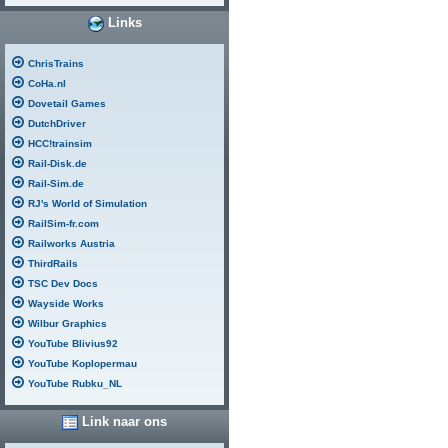
Links
ChrisTrains
CoHa.nl
Dovetail Games
DutchDriver
HCC!trainsim
Rail-Disk.de
Rail-Sim.de
RJ's World of Simulation
RailSim-fr.com
Railworks Austria
ThirdRails
TSC Dev Docs
Wayside Works
Wilbur Graphics
YouTube Blivius92
YouTube Koplopermau
YouTube Rubku_NL
Link naar ons