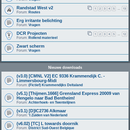
Randstad West v2
1
2
3
4
5
13
…
Forum:
Routes
Erg irritante belichting
Forum:
Vragen
DCR Projecten
1
2
3
4
5
12
…
Forum:
Rollend materieel
Zwart scherm
Forum:
Vragen
Nieuwe downloads
(v3.0) [CMNL V2] EC 9336 Krammendijk C. -
Limmersbourg-Midi
Forum:
(Fictief) Krammendijks Deltaland
(v5.1) [Thijmen.1666] Grensland Express 20009 van
Hengelo naar Bad Bentheim!
Forum:
Achterhoek- en Twentelijnen
(v3.1) [D]IC2736 Alkmaar
Forum:
't Zuiden van Nederland
(v6.02) [TC] L towards doornik
Forum:
District Sud-Ouest Belgique