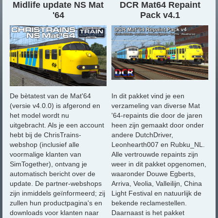
Midlife update NS Mat
DCR Mat64 Repaint
'64
Pack v4.1
De bètatest van de Mat'64
In dit pakket vind je een
(versie v4.0.0) is afgerond en
verzameling van diverse Mat
het model wordt nu
'64-repaints die door de jaren
uitgebracht. Als je een account
heen zijn gemaakt door onder
hebt bij de ChrisTrains-
andere DutchDriver,
webshop (inclusief alle
Leonhearth007 en Rubku_NL.
voormalige klanten van
Alle vertrouwde repaints zijn
SimTogether), ontvang je
weer in dit pakket opgenomen,
automatisch bericht over de
waaronder Douwe Egberts,
update. De partner-webshops
Arriva, Veolia, Valleilijn, China
zijn inmiddels geïnformeerd; zij
Light Festival en natuurlijk de
zullen hun productpagina's en
bekende reclamestellen.
downloads voor klanten naar
Daarnaast is het pakket