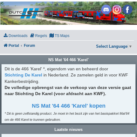
DutchSims
Downloads
Regels
TS Maps
Portal
Forum
Select Language
▼
NS Mat '64 466 'Karel'
Dit is de 466 'Karel' *, eigendom van en beheerd door
Stichting De Karel
in Nederland. Ze zamelen geld in voor KWF
Kankerbestrijding.
De volledige opbrengst van de verkoop van deze versie gaat
naar Stichting De Karel (voor afdracht aan KWF).
NS Mat '64 466 'Karel' kopen
* Dit is geen zelfstandig product. Je moet in het bezit zijn van het basispakket Mat'64
om de 466 Karel te kunnen gebruiken.
Laatste nieuws