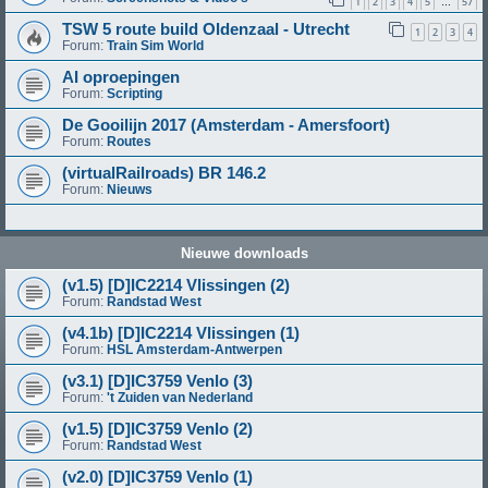
1
2
3
4
5
57
…
TSW 5 route build Oldenzaal - Utrecht
1
2
3
4
Forum:
Train Sim World
AI oproepingen
Forum:
Scripting
De Gooilijn 2017 (Amsterdam - Amersfoort)
Forum:
Routes
(virtualRailroads) BR 146.2
Forum:
Nieuws
Nieuwe downloads
(v1.5) [D]IC2214 Vlissingen (2)
Forum:
Randstad West
(v4.1b) [D]IC2214 Vlissingen (1)
Forum:
HSL Amsterdam-Antwerpen
(v3.1) [D]IC3759 Venlo (3)
Forum:
't Zuiden van Nederland
(v1.5) [D]IC3759 Venlo (2)
Forum:
Randstad West
(v2.0) [D]IC3759 Venlo (1)