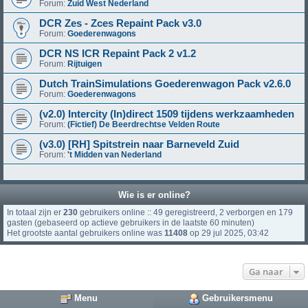
Forum:
Zuid West Nederland
DCR Zes - Zces Repaint Pack v3.0
Forum:
Goederenwagons
DCR NS ICR Repaint Pack 2 v1.2
Forum:
Rijtuigen
Dutch TrainSimulations Goederenwagon Pack v2.6.0
Forum:
Goederenwagons
(v2.0) Intercity (In)direct 1509 tijdens werkzaamheden
Forum:
(Fictief) De Beerdrechtse Velden Route
(v3.0) [RH] Spitstrein naar Barneveld Zuid
Forum:
't Midden van Nederland
Wie is er online?
In totaal zijn er
230
gebruikers online :: 49 geregistreerd, 2 verborgen en 179
gasten (gebaseerd op actieve gebruikers in de laatste 60 minuten)
Het grootste aantal gebruikers online was
11408
op 29 jul 2025, 03:42
Ga naar
Menu
Gebruikersmenu