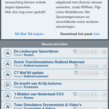
verwachting binnen enkele
uitgebreid met diverse nieuwe
dagen bijwerken.
varianten, zoals RRReis, Pijp-
Heb dus nog even geduld!
Lines Modelbouw, Het
Spoorwegmuseum en
verschillende extra reclame-
uitvoeringen.
NS Mat '64 kopen
Download het pack
hier
Nieuwe berichten
De Limburgse Spoorlijnen
1
2
3
4
5
24
…
Forum:
Routes
Dutch TrainSimulations Rollend Materieel
Forum:
Rollend materieel
1
2
3
4
5
9
…
CT Mat'64 update
1
2
3
4
5
7
…
Forum:
Rollend materieel
De kracht van AI bij textures
Forum:
Praathoek
't Midden van Nederland V3.0
1
2
3
4
5
17
…
Forum:
Routes
Train Simulators Screenshots & Video's
Forum:
Screenshots & Video's