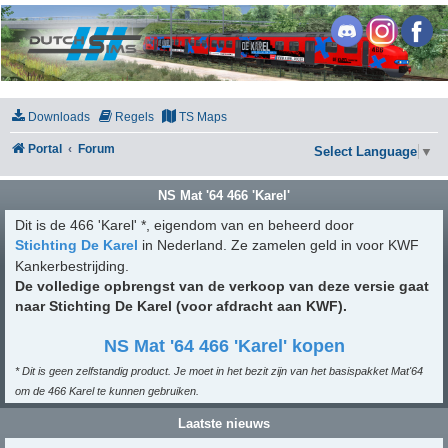
DutchSims
Downloads
Regels
TS Maps
Portal
Forum
Select Language
▼
NS Mat '64 466 'Karel'
Dit is de 466 'Karel' *, eigendom van en beheerd door
Stichting De Karel
in Nederland. Ze zamelen geld in voor KWF
Kankerbestrijding.
De volledige opbrengst van de verkoop van deze versie gaat
naar Stichting De Karel (voor afdracht aan KWF).
NS Mat '64 466 'Karel' kopen
* Dit is geen zelfstandig product. Je moet in het bezit zijn van het basispakket Mat'64
om de 466 Karel te kunnen gebruiken.
Laatste nieuws