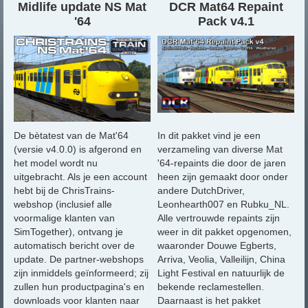
Midlife update NS Mat
DCR Mat64 Repaint
'64
Pack v4.1
De bètatest van de Mat'64
In dit pakket vind je een
(versie v4.0.0) is afgerond en
verzameling van diverse Mat
het model wordt nu
'64-repaints die door de jaren
uitgebracht. Als je een account
heen zijn gemaakt door onder
hebt bij de ChrisTrains-
andere DutchDriver,
webshop (inclusief alle
Leonhearth007 en Rubku_NL.
voormalige klanten van
Alle vertrouwde repaints zijn
SimTogether), ontvang je
weer in dit pakket opgenomen,
automatisch bericht over de
waaronder Douwe Egberts,
update. De partner-webshops
Arriva, Veolia, Valleilijn, China
zijn inmiddels geïnformeerd; zij
Light Festival en natuurlijk de
zullen hun productpagina's en
bekende reclamestellen.
downloads voor klanten naar
Daarnaast is het pakket