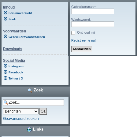
Gebruikersnaam:
Inhoud
Forumoverzicht
Zoek
Wachtwoord:
Voorwaarden
Onthoud mij
Gebruikersvoorwaarden
Registreer je nu!
Downloads
Social Media
Instagram
Facebook
Twitter / X
Zoek
Geavanceerd zoeken
Links