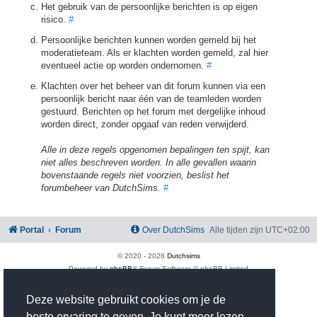
Het gebruik van de persoonlijke berichten is op eigen
risico.
#
Persoonlijke berichten kunnen worden gemeld bij het
moderatieteam. Als er klachten worden gemeld, zal hier
eventueel actie op worden ondernomen.
#
Klachten over het beheer van dit forum kunnen via een
persoonlijk bericht naar één van de teamleden worden
gestuurd. Berichten op het forum met dergelijke inhoud
worden direct, zonder opgaaf van reden verwijderd.
Alle in deze regels opgenomen bepalingen ten spijt, kan
niet alles beschreven worden. In alle gevallen waarin
bovenstaande regels niet voorzien, beslist het
forumbeheer van DutchSims.
#
Portal
Forum
Over DutchSims
Alle tijden zijn
UTC+02:00
© 2020 -
2026
Dutchsims
Powered by
phpBB
® Forum Software © phpBB Limited
Nederlandse vertaling door
phpBB.nl
.
phpBB Two Factor Authentication ©
paul999
Deze website gebruikt cookies om je de
Privacy
|
Gebruikersvoorwaarden
beste ervaring te geven. Je kunt meer lezen