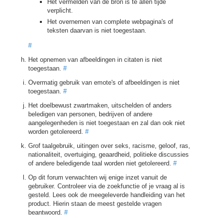
Het vermelden van de bron is te allen tijde
verplicht.
Het overnemen van complete webpagina's of
teksten daarvan is niet toegestaan.
#
Het opnemen van afbeeldingen in citaten is niet
toegestaan.
#
Overmatig gebruik van emote's of afbeeldingen is niet
toegestaan.
#
Het doelbewust zwartmaken, uitschelden of anders
beledigen van personen, bedrijven of andere
aangelegenheden is niet toegestaan en zal dan ook niet
worden getolereerd.
#
Grof taalgebruik, uitingen over seks, racisme, geloof, ras,
nationaliteit, overtuiging, geaardheid, politieke discussies
of andere beledigende taal worden niet getolereerd.
#
Op dit forum verwachten wij enige inzet vanuit de
gebruiker. Controleer via de zoekfunctie of je vraag al is
gesteld. Lees ook de meegeleverde handleiding van het
product. Hierin staan de meest gestelde vragen
beantwoord.
#