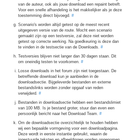
van de auteur, ook als jouw download een repaint betreft.
Voor een snelle afhandeling is het makkelijker als je deze
toestemming direct bijvoegd.
#
Scenario's worden altijd getest op de meest recent
uitgegeven versie van de route. Mocht een scenario
gemaakt zijn op een testversie, zal deze niet worden
getest op correcte werking. Na goedkeuring is deze dan
te vinden in de testsectie van de Downloads.
#
Testversies blijven niet langer dan 30 dagen staan. Dit
om oneindig testen te voorkomen.
#
Losse downloads in het forum zijn niet toegestaan. De
betreffende download kun je aanbieden in de
downloadsectie. Bijgeleverde bestanden en externe
bestandslinks worden zonder opgaaf van reden
verwijderd.
#
Bestanden in downloadsectie hebben een bestandslimiet
van 100 MB. Is je bestand groter, stuur dan even een
persoonlijk bericht naar het Download Team.
#
Om de downloadsectie overzichtelijk te houden hebben
wij een bepaalde vormgeving voor een downloadpagina.
Deze wordt in eerste instantie gebruikt, waarin de
ingestuurde teksten en afbeeldingen worden opgenomen.