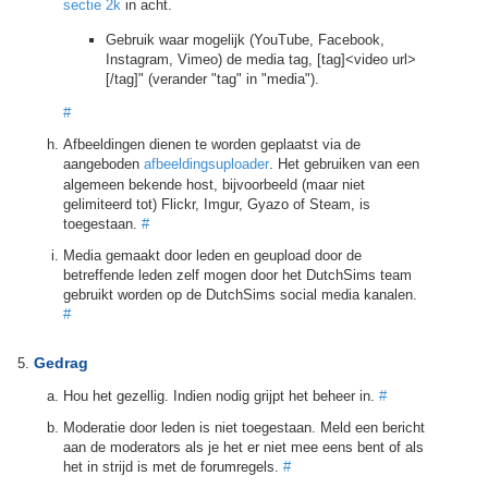
sectie 2k
in acht.
Gebruik waar mogelijk (YouTube, Facebook,
Instagram, Vimeo) de media tag, [tag]<video url>
[/tag]" (verander "tag" in "media").
#
Afbeeldingen dienen te worden geplaatst via de
aangeboden
afbeeldingsuploader
. Het gebruiken van een
algemeen bekende host, bijvoorbeeld (maar niet
gelimiteerd tot) Flickr, Imgur, Gyazo of Steam, is
toegestaan.
#
Media gemaakt door leden en geupload door de
betreffende leden zelf mogen door het DutchSims team
gebruikt worden op de DutchSims social media kanalen.
#
Gedrag
Hou het gezellig. Indien nodig grijpt het beheer in.
#
Moderatie door leden is niet toegestaan. Meld een bericht
aan de moderators als je het er niet mee eens bent of als
het in strijd is met de forumregels.
#