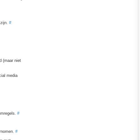
zijn.
#
d (maar niet
cial media
rumregels.
#
dernomen.
#