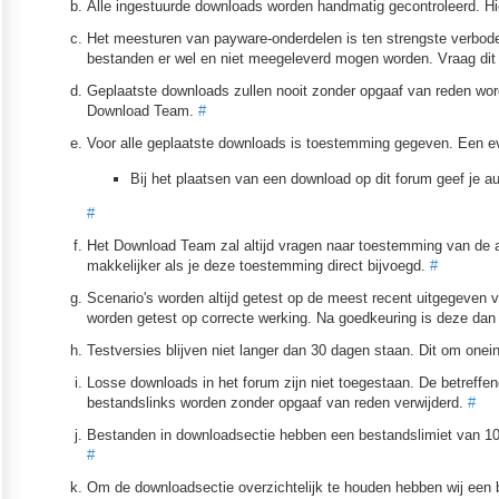
Alle ingestuurde downloads worden handmatig gecontroleerd. Hi
Het meesturen van payware-onderdelen is ten strengste verbode
bestanden er wel en niet meegeleverd mogen worden. Vraag dit 
Geplaatste downloads zullen nooit zonder opgaaf van reden word
Download Team.
#
Voor alle geplaatste downloads is toestemming gegeven. Een e
Bij het plaatsen van een download op dit forum geef je 
#
Het Download Team zal altijd vragen naar toestemming van de aut
makkelijker als je deze toestemming direct bijvoegd.
#
Scenario's worden altijd getest op de meest recent uitgegeven v
worden getest op correcte werking. Na goedkeuring is deze dan
Testversies blijven niet langer dan 30 dagen staan. Dit om one
Losse downloads in het forum zijn niet toegestaan. De betreffe
bestandslinks worden zonder opgaaf van reden verwijderd.
#
Bestanden in downloadsectie hebben een bestandslimiet van 100
#
Om de downloadsectie overzichtelijk te houden hebben wij een 