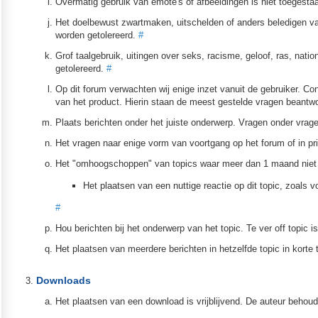
Overmatig gebruik van emote's of afbeeldingen is niet toegesta
Het doelbewust zwartmaken, uitschelden of anders beledigen va
worden getolereerd.
#
Grof taalgebruik, uitingen over seks, racisme, geloof, ras, natio
getolereerd.
#
Op dit forum verwachten wij enige inzet vanuit de gebruiker. Con
van het product. Hierin staan de meest gestelde vragen beantw
Plaats berichten onder het juiste onderwerp. Vragen onder vra
Het vragen naar enige vorm van voortgang op het forum of in pri
Het "omhoogschoppen" van topics waar meer dan 1 maand niet o
Het plaatsen van een nuttige reactie op dit topic, zoals v
#
Hou berichten bij het onderwerp van het topic. Te ver off topic 
Het plaatsen van meerdere berichten in hetzelfde topic in korte
Downloads
Het plaatsen van een download is vrijblijvend. De auteur behoudt