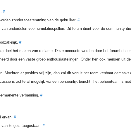
m.
#
d worden zonder toestemming van de gebruiker.
#
r van onderdelen voor simulatiespellen. Dit forum dient voor de community d
oodzakelijk.
#
enig doel het maken van reclame. Deze accounts worden door het forumbehee
beheerd door een vaste groep enthousiastelingen. Onder hen ook mensen uit de
. Mochten er posities vrij zijn, dan zal dit vanuit het team kenbaar gemaakt
sie is achteraf mogelijk via een persoonlijk bericht. Het beheerteam is niet 
n permanente verbanning.
#
ud ervan.
#
ik van Engels toegestaan.
#