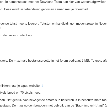
men. In samenspraak met het Download Team kan hier van worden afgeweken
load. Deze wordt in behandeling genomen samen met je download.
leidende tekst mee te leveren. Teksten en handleidingen mogen zowel in Neder
k.
em dan even contact op.
pixels. De maximale bestandsgrootte in het forum bedraagt 5 MB. Te grote af
rlinken naar je
eigen
website.
#
xels breed en 70 pixels hoog.
staan. Het gebruik van bewegende emote’s in berichten is in beperkte mate to
toegestaan. De mag worden bewogen met gebruik van de "[tag]<img url>[/tag]" (