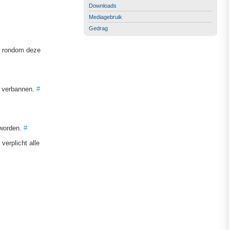
Downloads
Mediagebruik
Gedrag
ie rondom deze
r verbannen.
#
 worden.
#
verplicht alle