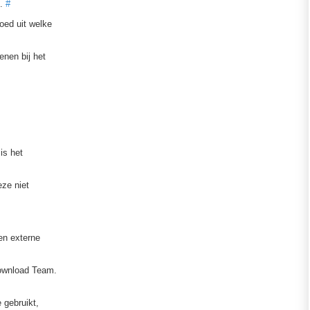
.
#
oed uit welke
enen bij het
is het
eze niet
en externe
Download Team.
 gebruikt,