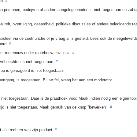
an.
#
n personen, bedrijven of andere aangelegenheden is niet toegestaan en zal d
naliteit, overtuiging, geaardheid, politieke discussies of andere beledigende ta
troleer via de zoekfunctie of je vraag al is gesteld. Lees ook de meegeleverd
oord.
#
gen, routebouw onder routebouw enz. enz.
#
véberichten is niet toegestaan.
#
p is gereageerd is niet toegestaan.
oortgang, is toegestaan. Bij twijfel, vraag het aan een moderator.
is niet toegestaan. Daar is de praathoek voor. Maak indien nodig een eigen top
 tijd is niet toegestaan. Maak gebruik van de knop "bewerken".
#
 alle rechten van zijn product.
#