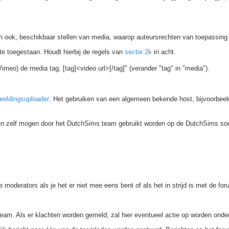
an ook, beschikbaar stellen van media, waarop auteursrechten van toepassing 
te toegestaan. Houdt hierbij de regels van
sectie 2k
in acht.
eo) de media tag, [tag]<video url>[/tag]" (verander "tag" in "media").
eeldingsuploader
. Het gebruiken van een algemeen bekende host, bijvoorbeel
en zelf mogen door het DutchSims team gebruikt worden op de DutchSims so
 moderators als je het er niet mee eens bent of als het in strijd is met de fo
team. Als er klachten worden gemeld, zal hier eventueel actie op worden on