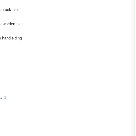
an ook niet
al worden niet
e handleiding
ic.
#