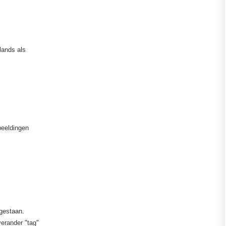
.
lands als
beeldingen
egestaan.
verander "tag"