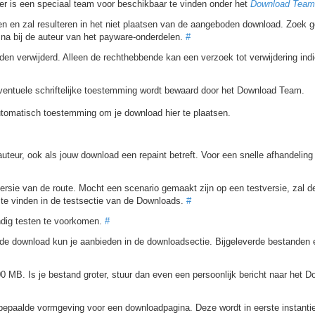
er is een speciaal team voor beschikbaar te vinden onder het
Download Team
n en zal resulteren in het niet plaatsen van de aangeboden download. Zoek g
na bij de auteur van het payware-onderdelen.
#
en verwijderd. Alleen de rechthebbende kan een verzoek tot verwijdering indi
ventuele schriftelijke toestemming wordt bewaard door het Download Team.
automatisch toestemming om je download hier te plaatsen.
eur, ook als jouw download een repaint betreft. Voor een snelle afhandeling 
ersie van de route. Mocht een scenario gemaakt zijn op een testversie, zal d
 te vinden in de testsectie van de Downloads.
#
indig testen te voorkomen.
#
nde download kun je aanbieden in de downloadsectie. Bijgeleverde bestanden 
 MB. Is je bestand groter, stuur dan even een persoonlijk bericht naar het 
bepaalde vormgeving voor een downloadpagina. Deze wordt in eerste instantie