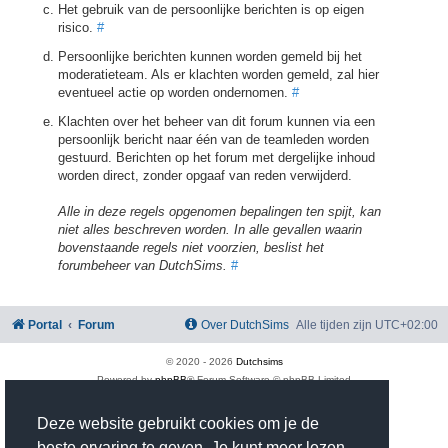
Het gebruik van de persoonlijke berichten is op eigen
risico.
#
Persoonlijke berichten kunnen worden gemeld bij het
moderatieteam. Als er klachten worden gemeld, zal hier
eventueel actie op worden ondernomen.
#
Klachten over het beheer van dit forum kunnen via een
persoonlijk bericht naar één van de teamleden worden
gestuurd. Berichten op het forum met dergelijke inhoud
worden direct, zonder opgaaf van reden verwijderd.
Alle in deze regels opgenomen bepalingen ten spijt, kan
niet alles beschreven worden. In alle gevallen waarin
bovenstaande regels niet voorzien, beslist het
forumbeheer van DutchSims.
#
Portal
Forum
Over DutchSims
Alle tijden zijn
UTC+02:00
© 2020 -
2026
Dutchsims
Powered by
phpBB
® Forum Software © phpBB Limited
Nederlandse vertaling door
phpBB.nl
.
phpBB Two Factor Authentication ©
paul999
Deze website gebruikt cookies om je de
Privacy
|
Gebruikersvoorwaarden
beste ervaring te geven. Je kunt meer lezen