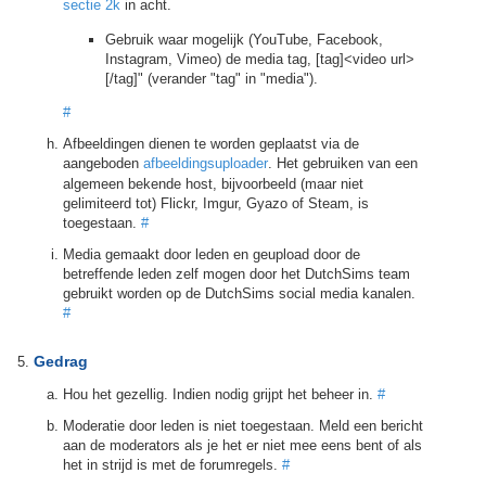
sectie 2k
in acht.
Gebruik waar mogelijk (YouTube, Facebook,
Instagram, Vimeo) de media tag, [tag]<video url>
[/tag]" (verander "tag" in "media").
#
Afbeeldingen dienen te worden geplaatst via de
aangeboden
afbeeldingsuploader
. Het gebruiken van een
algemeen bekende host, bijvoorbeeld (maar niet
gelimiteerd tot) Flickr, Imgur, Gyazo of Steam, is
toegestaan.
#
Media gemaakt door leden en geupload door de
betreffende leden zelf mogen door het DutchSims team
gebruikt worden op de DutchSims social media kanalen.
#
Gedrag
Hou het gezellig. Indien nodig grijpt het beheer in.
#
Moderatie door leden is niet toegestaan. Meld een bericht
aan de moderators als je het er niet mee eens bent of als
het in strijd is met de forumregels.
#