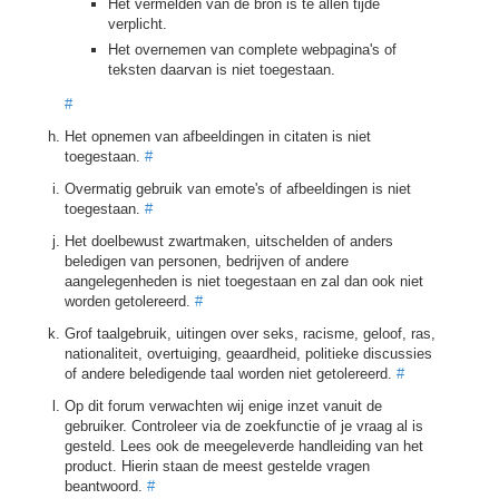
Het vermelden van de bron is te allen tijde
verplicht.
Het overnemen van complete webpagina's of
teksten daarvan is niet toegestaan.
#
Het opnemen van afbeeldingen in citaten is niet
toegestaan.
#
Overmatig gebruik van emote's of afbeeldingen is niet
toegestaan.
#
Het doelbewust zwartmaken, uitschelden of anders
beledigen van personen, bedrijven of andere
aangelegenheden is niet toegestaan en zal dan ook niet
worden getolereerd.
#
Grof taalgebruik, uitingen over seks, racisme, geloof, ras,
nationaliteit, overtuiging, geaardheid, politieke discussies
of andere beledigende taal worden niet getolereerd.
#
Op dit forum verwachten wij enige inzet vanuit de
gebruiker. Controleer via de zoekfunctie of je vraag al is
gesteld. Lees ook de meegeleverde handleiding van het
product. Hierin staan de meest gestelde vragen
beantwoord.
#