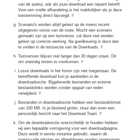
van de auteur, ook als jouw download een repaint betreft.
Voor een snelle afhandeling is het makkelijker als je deze
toestemming direct bijvoegd.
#
Scenario's worden altijd getest op de meest recent
uitgegeven versie van de route. Mocht een scenario
gemaakt zijn op een testversie, zal deze niet worden
getest op correcte werking. Na goedkeuring is deze dan
te vinden in de testsectie van de Downloads.
#
Testversies blijven niet langer dan 30 dagen staan. Dit
om oneindig testen te voorkomen.
#
Losse downloads in het forum zijn niet toegestaan. De
betreffende download kun je aanbieden in de
downloadsectie. Bijgeleverde bestanden en externe
bestandslinks worden zonder opgaaf van reden
verwijderd.
#
Bestanden in downloadsectie hebben een bestandslimiet
van 100 MB. Is je bestand groter, stuur dan even een
persoonlijk bericht naar het Download Team.
#
Om de downloadsectie overzichtelijk te houden hebben
wij een bepaalde vormgeving voor een downloadpagina.
Deze wordt in eerste instantie gebruikt, waarin de
ingestuurde teksten en afbeeldingen worden opgenomen.