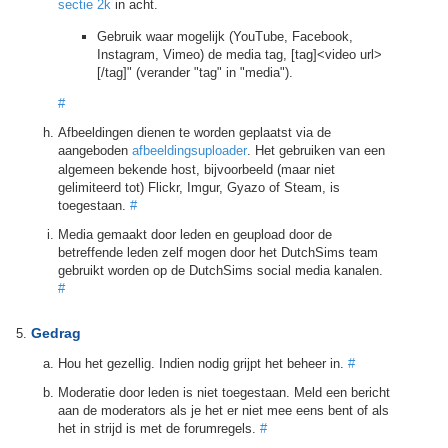
sectie 2k
in acht.
Gebruik waar mogelijk (YouTube, Facebook,
Instagram, Vimeo) de media tag, [tag]<video url>
[/tag]" (verander "tag" in "media").
#
Afbeeldingen dienen te worden geplaatst via de
aangeboden
afbeeldingsuploader
. Het gebruiken van een
algemeen bekende host, bijvoorbeeld (maar niet
gelimiteerd tot) Flickr, Imgur, Gyazo of Steam, is
toegestaan.
#
Media gemaakt door leden en geupload door de
betreffende leden zelf mogen door het DutchSims team
gebruikt worden op de DutchSims social media kanalen.
#
Gedrag
Hou het gezellig. Indien nodig grijpt het beheer in.
#
Moderatie door leden is niet toegestaan. Meld een bericht
aan de moderators als je het er niet mee eens bent of als
het in strijd is met de forumregels.
#