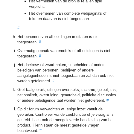
Het vermelden van de bron is te allen tijde
verplicht.
Het overnemen van complete webpagina's of
teksten daarvan is niet toegestaan.
#
Het opnemen van afbeeldingen in citaten is niet
toegestaan.
#
Overmatig gebruik van emote's of afbeeldingen is niet
toegestaan.
#
Het doelbewust zwartmaken, uitschelden of anders
beledigen van personen, bedrijven of andere
aangelegenheden is niet toegestaan en zal dan ook niet
worden getolereerd.
#
Grof taalgebruik, uitingen over seks, racisme, geloof, ras,
nationaliteit, overtuiging, geaardheid, politieke discussies
of andere beledigende taal worden niet getolereerd.
#
Op dit forum verwachten wij enige inzet vanuit de
gebruiker. Controleer via de zoekfunctie of je vraag al is
gesteld. Lees ook de meegeleverde handleiding van het
product. Hierin staan de meest gestelde vragen
beantwoord.
#