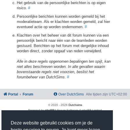
Het gebruik van de persoonlijke berichten is op eigen
risico.
#
Persoonlijke berichten kunnen worden gemeld bij het
moderatieteam. Als er klachten worden gemeld, zal hier
eventueel actie op worden ondernomen.
#
Klachten over het beheer van dit forum kunnen via een
persoonlijk bericht naar één van de teamleden worden
gestuurd. Berichten op het forum met dergelijke inhoud
worden direct, zonder opgaaf van reden verwijderd.
Alle in deze regels opgenomen bepalingen ten spijt, kan
niet alles beschreven worden. In alle gevallen waarin
bovenstaande regels niet voorzien, beslist het
forumbeheer van DutchSims.
#
Portal
Forum
Over DutchSims
Alle tijden zijn
UTC+02:00
© 2020 -
2026
Dutchsims
Powered by
phpBB
® Forum Software © phpBB Limited
Nederlandse vertaling door
phpBB.nl
.
phpBB Two Factor Authentication ©
paul999
Deze website gebruikt cookies om je de
Privacy
|
Gebruikersvoorwaarden
beste ervaring te geven. Je kunt meer lezen