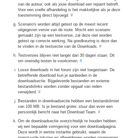
van de auteur, ook als jouw download een repaint betreft.
Voor een snelle afhandeling is het makkelijker als je deze
toestemming direct bijvoegd.
#
Scenario's worden altijd getest op de meest recent
uitgegeven versie van de route. Mocht een scenario
gemaakt zijn op een testversie, zal deze niet worden
getest op correcte werking. Na goedkeuring is deze dan
te vinden in de testsectie van de Downloads.
#
Testversies blijven niet langer dan 30 dagen staan. Dit
om oneindig testen te voorkomen.
#
Losse downloads in het forum zijn niet toegestaan. De
betreffende download kun je aanbieden in de
downloadsectie. Bijgeleverde bestanden en externe
bestandslinks worden zonder opgaaf van reden
verwijderd.
#
Bestanden in downloadsectie hebben een bestandslimiet
van 100 MB. Is je bestand groter, stuur dan even een
persoonlijk bericht naar het Download Team.
#
Om de downloadsectie overzichtelijk te houden hebben
wij een bepaalde vormgeving voor een downloadpagina.
Deze wordt in eerste instantie gebruikt, waarin de
ingestuurde teksten en afbeeldingen worden opgenomen.