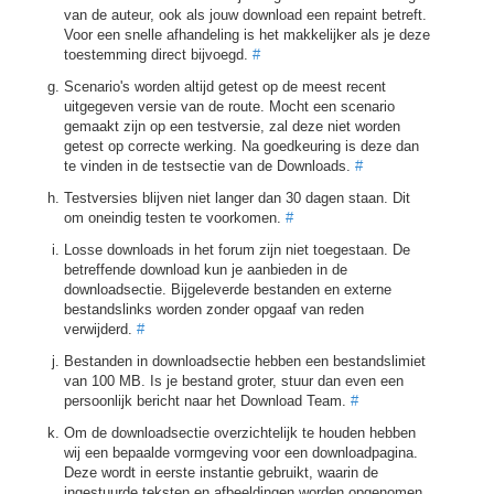
van de auteur, ook als jouw download een repaint betreft.
Voor een snelle afhandeling is het makkelijker als je deze
toestemming direct bijvoegd.
#
Scenario's worden altijd getest op de meest recent
uitgegeven versie van de route. Mocht een scenario
gemaakt zijn op een testversie, zal deze niet worden
getest op correcte werking. Na goedkeuring is deze dan
te vinden in de testsectie van de Downloads.
#
Testversies blijven niet langer dan 30 dagen staan. Dit
om oneindig testen te voorkomen.
#
Losse downloads in het forum zijn niet toegestaan. De
betreffende download kun je aanbieden in de
downloadsectie. Bijgeleverde bestanden en externe
bestandslinks worden zonder opgaaf van reden
verwijderd.
#
Bestanden in downloadsectie hebben een bestandslimiet
van 100 MB. Is je bestand groter, stuur dan even een
persoonlijk bericht naar het Download Team.
#
Om de downloadsectie overzichtelijk te houden hebben
wij een bepaalde vormgeving voor een downloadpagina.
Deze wordt in eerste instantie gebruikt, waarin de
ingestuurde teksten en afbeeldingen worden opgenomen.