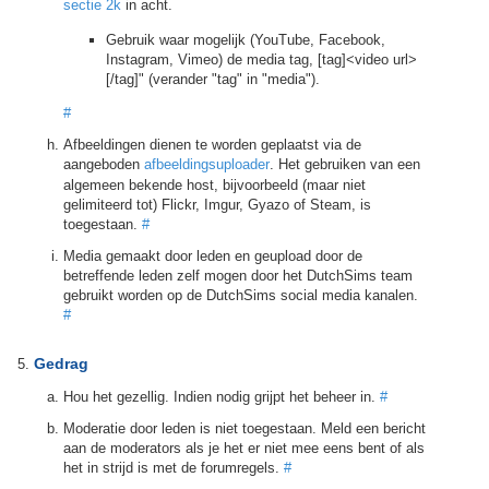
sectie 2k
in acht.
Gebruik waar mogelijk (YouTube, Facebook,
Instagram, Vimeo) de media tag, [tag]<video url>
[/tag]" (verander "tag" in "media").
#
Afbeeldingen dienen te worden geplaatst via de
aangeboden
afbeeldingsuploader
. Het gebruiken van een
algemeen bekende host, bijvoorbeeld (maar niet
gelimiteerd tot) Flickr, Imgur, Gyazo of Steam, is
toegestaan.
#
Media gemaakt door leden en geupload door de
betreffende leden zelf mogen door het DutchSims team
gebruikt worden op de DutchSims social media kanalen.
#
Gedrag
Hou het gezellig. Indien nodig grijpt het beheer in.
#
Moderatie door leden is niet toegestaan. Meld een bericht
aan de moderators als je het er niet mee eens bent of als
het in strijd is met de forumregels.
#