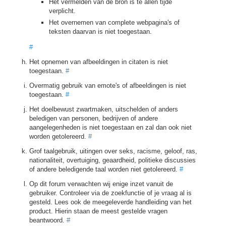
Het vermelden van de bron is te allen tijde
verplicht.
Het overnemen van complete webpagina's of
teksten daarvan is niet toegestaan.
#
Het opnemen van afbeeldingen in citaten is niet
toegestaan.
#
Overmatig gebruik van emote's of afbeeldingen is niet
toegestaan.
#
Het doelbewust zwartmaken, uitschelden of anders
beledigen van personen, bedrijven of andere
aangelegenheden is niet toegestaan en zal dan ook niet
worden getolereerd.
#
Grof taalgebruik, uitingen over seks, racisme, geloof, ras,
nationaliteit, overtuiging, geaardheid, politieke discussies
of andere beledigende taal worden niet getolereerd.
#
Op dit forum verwachten wij enige inzet vanuit de
gebruiker. Controleer via de zoekfunctie of je vraag al is
gesteld. Lees ook de meegeleverde handleiding van het
product. Hierin staan de meest gestelde vragen
beantwoord.
#