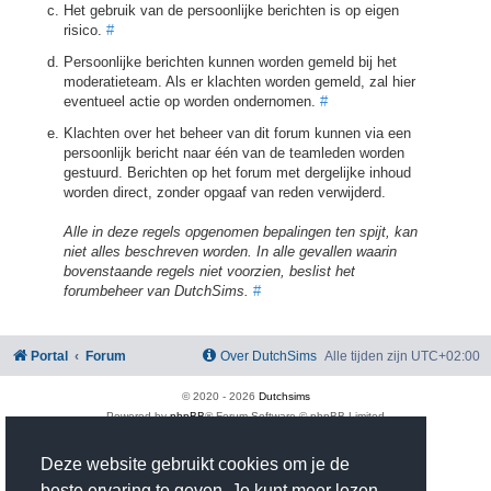
Het gebruik van de persoonlijke berichten is op eigen
risico.
#
Persoonlijke berichten kunnen worden gemeld bij het
moderatieteam. Als er klachten worden gemeld, zal hier
eventueel actie op worden ondernomen.
#
Klachten over het beheer van dit forum kunnen via een
persoonlijk bericht naar één van de teamleden worden
gestuurd. Berichten op het forum met dergelijke inhoud
worden direct, zonder opgaaf van reden verwijderd.
Alle in deze regels opgenomen bepalingen ten spijt, kan
niet alles beschreven worden. In alle gevallen waarin
bovenstaande regels niet voorzien, beslist het
forumbeheer van DutchSims.
#
Portal
Forum
Over DutchSims
Alle tijden zijn
UTC+02:00
© 2020 -
2026
Dutchsims
Powered by
phpBB
® Forum Software © phpBB Limited
Nederlandse vertaling door
phpBB.nl
.
phpBB Two Factor Authentication ©
paul999
Deze website gebruikt cookies om je de
Privacy
|
Gebruikersvoorwaarden
beste ervaring te geven. Je kunt meer lezen