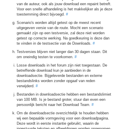
van de auteur, ook als jouw download een repaint betreft.
Voor een snelle afhandeling is het makkelijker als je deze
toestemming direct bijvoegd.
#
Scenario's worden altijd getest op de meest recent
uitgegeven versie van de route. Mocht een scenario
gemaakt zijn op een testversie, zal deze niet worden
getest op correcte werking. Na goedkeuring is deze dan
te vinden in de testsectie van de Downloads.
#
Testversies blijven niet langer dan 30 dagen staan. Dit
om oneindig testen te voorkomen.
#
Losse downloads in het forum zijn niet toegestaan. De
betreffende download kun je aanbieden in de
downloadsectie. Bijgeleverde bestanden en externe
bestandslinks worden zonder opgaaf van reden
verwijderd.
#
Bestanden in downloadsectie hebben een bestandslimiet
van 100 MB. Is je bestand groter, stuur dan even een
persoonlijk bericht naar het Download Team.
#
Om de downloadsectie overzichtelijk te houden hebben
wij een bepaalde vormgeving voor een downloadpagina.
Deze wordt in eerste instantie gebruikt, waarin de
ingestuurde teksten en afbeeldingen worden opgenomen.