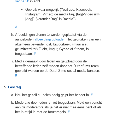
sectie 2k
in acht.
Gebruik waar mogelijk (YouTube, Facebook,
Instagram, Vimeo) de media tag, [tag]<video url>
[/tag]" (verander "tag" in "media").
#
Afbeeldingen dienen te worden geplaatst via de
aangeboden
afbeeldingsuploader
. Het gebruiken van een
algemeen bekende host, bijvoorbeeld (maar niet
gelimiteerd tot) Flickr, Imgur, Gyazo of Steam, is
toegestaan.
#
Media gemaakt door leden en geupload door de
betreffende leden zelf mogen door het DutchSims team
gebruikt worden op de DutchSims social media kanalen.
#
Gedrag
Hou het gezellig. Indien nodig grijpt het beheer in.
#
Moderatie door leden is niet toegestaan. Meld een bericht
aan de moderators als je het er niet mee eens bent of als
het in strijd is met de forumregels.
#