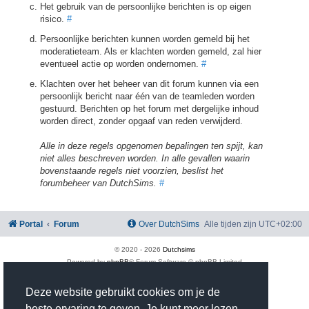
Het gebruik van de persoonlijke berichten is op eigen
risico.
#
Persoonlijke berichten kunnen worden gemeld bij het
moderatieteam. Als er klachten worden gemeld, zal hier
eventueel actie op worden ondernomen.
#
Klachten over het beheer van dit forum kunnen via een
persoonlijk bericht naar één van de teamleden worden
gestuurd. Berichten op het forum met dergelijke inhoud
worden direct, zonder opgaaf van reden verwijderd.
Alle in deze regels opgenomen bepalingen ten spijt, kan
niet alles beschreven worden. In alle gevallen waarin
bovenstaande regels niet voorzien, beslist het
forumbeheer van DutchSims.
#
Portal
Forum
Over DutchSims
Alle tijden zijn
UTC+02:00
© 2020 -
2026
Dutchsims
Powered by
phpBB
® Forum Software © phpBB Limited
Nederlandse vertaling door
phpBB.nl
.
phpBB Two Factor Authentication ©
paul999
Deze website gebruikt cookies om je de
Privacy
|
Gebruikersvoorwaarden
beste ervaring te geven. Je kunt meer lezen