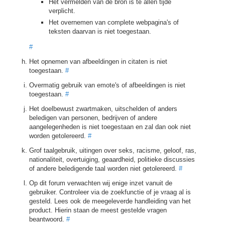
Het vermelden van de bron is te allen tijde
verplicht.
Het overnemen van complete webpagina's of
teksten daarvan is niet toegestaan.
#
Het opnemen van afbeeldingen in citaten is niet
toegestaan.
#
Overmatig gebruik van emote's of afbeeldingen is niet
toegestaan.
#
Het doelbewust zwartmaken, uitschelden of anders
beledigen van personen, bedrijven of andere
aangelegenheden is niet toegestaan en zal dan ook niet
worden getolereerd.
#
Grof taalgebruik, uitingen over seks, racisme, geloof, ras,
nationaliteit, overtuiging, geaardheid, politieke discussies
of andere beledigende taal worden niet getolereerd.
#
Op dit forum verwachten wij enige inzet vanuit de
gebruiker. Controleer via de zoekfunctie of je vraag al is
gesteld. Lees ook de meegeleverde handleiding van het
product. Hierin staan de meest gestelde vragen
beantwoord.
#