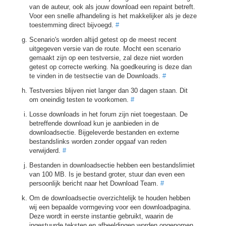
van de auteur, ook als jouw download een repaint betreft.
Voor een snelle afhandeling is het makkelijker als je deze
toestemming direct bijvoegd.
#
Scenario's worden altijd getest op de meest recent
uitgegeven versie van de route. Mocht een scenario
gemaakt zijn op een testversie, zal deze niet worden
getest op correcte werking. Na goedkeuring is deze dan
te vinden in de testsectie van de Downloads.
#
Testversies blijven niet langer dan 30 dagen staan. Dit
om oneindig testen te voorkomen.
#
Losse downloads in het forum zijn niet toegestaan. De
betreffende download kun je aanbieden in de
downloadsectie. Bijgeleverde bestanden en externe
bestandslinks worden zonder opgaaf van reden
verwijderd.
#
Bestanden in downloadsectie hebben een bestandslimiet
van 100 MB. Is je bestand groter, stuur dan even een
persoonlijk bericht naar het Download Team.
#
Om de downloadsectie overzichtelijk te houden hebben
wij een bepaalde vormgeving voor een downloadpagina.
Deze wordt in eerste instantie gebruikt, waarin de
ingestuurde teksten en afbeeldingen worden opgenomen.