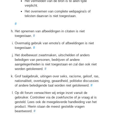
Het vermelden van de bron is te allen tijde
verplicht.
Het overnemen van complete webpagina's of
teksten daarvan is niet toegestaan.
#
Het opnemen van afbeeldingen in citaten is niet
toegestaan.
#
Overmatig gebruik van emote's of afbeeldingen is niet
toegestaan.
#
Het doelbewust zwartmaken, uitschelden of anders
beledigen van personen, bedrijven of andere
aangelegenheden is niet toegestaan en zal dan ook niet
worden getolereerd.
#
Grof taalgebruik, uitingen over seks, racisme, geloof, ras,
nationaliteit, overtuiging, geaardheid, politieke discussies
of andere beledigende taal worden niet getolereerd.
#
Op dit forum verwachten wij enige inzet vanuit de
gebruiker. Controleer via de zoekfunctie of je vraag al is
gesteld. Lees ook de meegeleverde handleiding van het
product. Hierin staan de meest gestelde vragen
beantwoord.
#