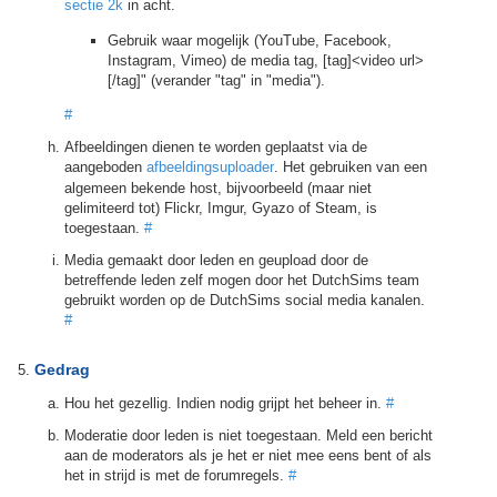
sectie 2k
in acht.
Gebruik waar mogelijk (YouTube, Facebook,
Instagram, Vimeo) de media tag, [tag]<video url>
[/tag]" (verander "tag" in "media").
#
Afbeeldingen dienen te worden geplaatst via de
aangeboden
afbeeldingsuploader
. Het gebruiken van een
algemeen bekende host, bijvoorbeeld (maar niet
gelimiteerd tot) Flickr, Imgur, Gyazo of Steam, is
toegestaan.
#
Media gemaakt door leden en geupload door de
betreffende leden zelf mogen door het DutchSims team
gebruikt worden op de DutchSims social media kanalen.
#
Gedrag
Hou het gezellig. Indien nodig grijpt het beheer in.
#
Moderatie door leden is niet toegestaan. Meld een bericht
aan de moderators als je het er niet mee eens bent of als
het in strijd is met de forumregels.
#