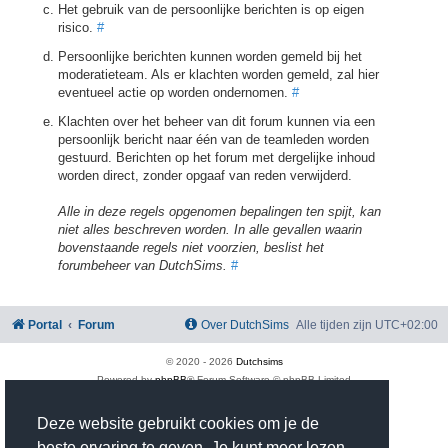
Het gebruik van de persoonlijke berichten is op eigen
risico.
#
Persoonlijke berichten kunnen worden gemeld bij het
moderatieteam. Als er klachten worden gemeld, zal hier
eventueel actie op worden ondernomen.
#
Klachten over het beheer van dit forum kunnen via een
persoonlijk bericht naar één van de teamleden worden
gestuurd. Berichten op het forum met dergelijke inhoud
worden direct, zonder opgaaf van reden verwijderd.
Alle in deze regels opgenomen bepalingen ten spijt, kan
niet alles beschreven worden. In alle gevallen waarin
bovenstaande regels niet voorzien, beslist het
forumbeheer van DutchSims.
#
Portal
Forum
Over DutchSims
Alle tijden zijn
UTC+02:00
© 2020 -
2026
Dutchsims
Powered by
phpBB
® Forum Software © phpBB Limited
Nederlandse vertaling door
phpBB.nl
.
phpBB Two Factor Authentication ©
paul999
Deze website gebruikt cookies om je de
Privacy
|
Gebruikersvoorwaarden
beste ervaring te geven. Je kunt meer lezen