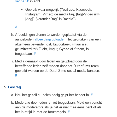
sectie 2k
in acht.
Gebruik waar mogelijk (YouTube, Facebook,
Instagram, Vimeo) de media tag, [tag]<video url>
[/tag]" (verander "tag" in "media").
#
Afbeeldingen dienen te worden geplaatst via de
aangeboden
afbeeldingsuploader
. Het gebruiken van een
algemeen bekende host, bijvoorbeeld (maar niet
gelimiteerd tot) Flickr, Imgur, Gyazo of Steam, is
toegestaan.
#
Media gemaakt door leden en geupload door de
betreffende leden zelf mogen door het DutchSims team
gebruikt worden op de DutchSims social media kanalen.
#
Gedrag
Hou het gezellig. Indien nodig grijpt het beheer in.
#
Moderatie door leden is niet toegestaan. Meld een bericht
aan de moderators als je het er niet mee eens bent of als
het in strijd is met de forumregels.
#