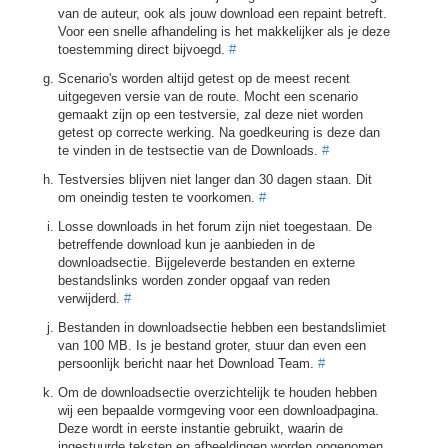
van de auteur, ook als jouw download een repaint betreft.
Voor een snelle afhandeling is het makkelijker als je deze
toestemming direct bijvoegd.
#
Scenario's worden altijd getest op de meest recent
uitgegeven versie van de route. Mocht een scenario
gemaakt zijn op een testversie, zal deze niet worden
getest op correcte werking. Na goedkeuring is deze dan
te vinden in de testsectie van de Downloads.
#
Testversies blijven niet langer dan 30 dagen staan. Dit
om oneindig testen te voorkomen.
#
Losse downloads in het forum zijn niet toegestaan. De
betreffende download kun je aanbieden in de
downloadsectie. Bijgeleverde bestanden en externe
bestandslinks worden zonder opgaaf van reden
verwijderd.
#
Bestanden in downloadsectie hebben een bestandslimiet
van 100 MB. Is je bestand groter, stuur dan even een
persoonlijk bericht naar het Download Team.
#
Om de downloadsectie overzichtelijk te houden hebben
wij een bepaalde vormgeving voor een downloadpagina.
Deze wordt in eerste instantie gebruikt, waarin de
ingestuurde teksten en afbeeldingen worden opgenomen.