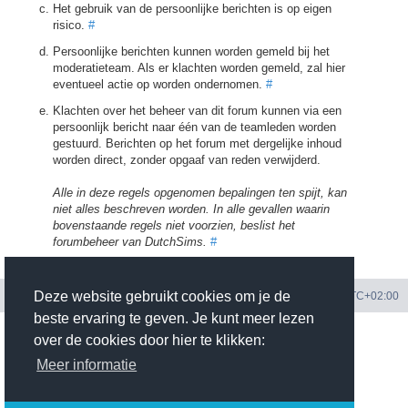
Het gebruik van de persoonlijke berichten is op eigen
risico.
#
Persoonlijke berichten kunnen worden gemeld bij het
moderatieteam. Als er klachten worden gemeld, zal hier
eventueel actie op worden ondernomen.
#
Klachten over het beheer van dit forum kunnen via een
persoonlijk bericht naar één van de teamleden worden
gestuurd. Berichten op het forum met dergelijke inhoud
worden direct, zonder opgaaf van reden verwijderd.
Alle in deze regels opgenomen bepalingen ten spijt, kan
niet alles beschreven worden. In alle gevallen waarin
bovenstaande regels niet voorzien, beslist het
forumbeheer van DutchSims.
#
Deze website gebruikt cookies om je de
Portal
Forum
Over DutchSims
Alle tijden zijn
UTC+02:00
beste ervaring te geven. Je kunt meer lezen
© 2020 -
2026
Dutchsims
over de cookies door hier te klikken:
Powered by
phpBB
® Forum Software © phpBB Limited
Nederlandse vertaling door
phpBB.nl
.
Meer informatie
phpBB Two Factor Authentication ©
paul999
Privacy
|
Gebruikersvoorwaarden