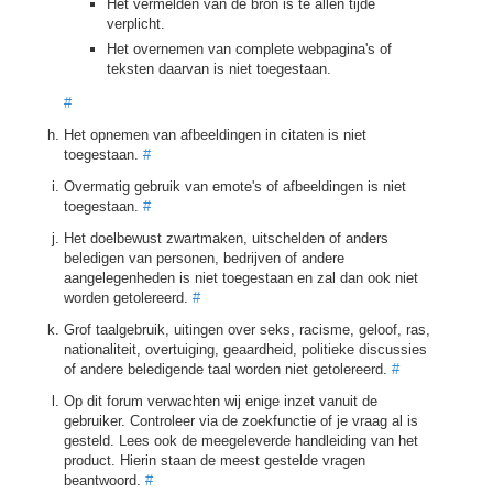
Het vermelden van de bron is te allen tijde
verplicht.
Het overnemen van complete webpagina's of
teksten daarvan is niet toegestaan.
#
Het opnemen van afbeeldingen in citaten is niet
toegestaan.
#
Overmatig gebruik van emote's of afbeeldingen is niet
toegestaan.
#
Het doelbewust zwartmaken, uitschelden of anders
beledigen van personen, bedrijven of andere
aangelegenheden is niet toegestaan en zal dan ook niet
worden getolereerd.
#
Grof taalgebruik, uitingen over seks, racisme, geloof, ras,
nationaliteit, overtuiging, geaardheid, politieke discussies
of andere beledigende taal worden niet getolereerd.
#
Op dit forum verwachten wij enige inzet vanuit de
gebruiker. Controleer via de zoekfunctie of je vraag al is
gesteld. Lees ook de meegeleverde handleiding van het
product. Hierin staan de meest gestelde vragen
beantwoord.
#