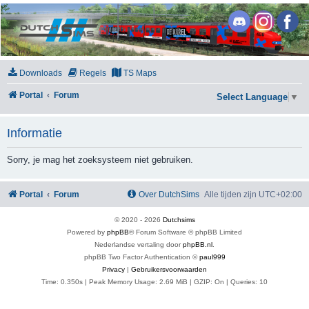
DutchSims
Downloads
Regels
TS Maps
Portal
Forum
Select Language
▼
Informatie
Sorry, je mag het zoeksysteem niet gebruiken.
Portal
Forum
Over DutchSims
Alle tijden zijn
UTC+02:00
© 2020 -
2026
Dutchsims
Powered by
phpBB
® Forum Software © phpBB Limited
Nederlandse vertaling door
phpBB.nl
.
phpBB Two Factor Authentication ©
paul999
Privacy
|
Gebruikersvoorwaarden
Time: 0.350s
| Peak Memory Usage: 2.69 MiB | GZIP: On |
Queries: 10