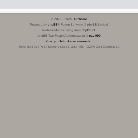
© 2020 -
2026
Dutchsims
Powered by
phpBB
® Forum Software © phpBB Limited
Nederlandse vertaling door
phpBB.nl
.
phpBB Two Factor Authentication ©
paul999
Privacy
|
Gebruikersvoorwaarden
Time: 0.360s
| Peak Memory Usage: 2.69 MiB | GZIP: On |
Queries: 10