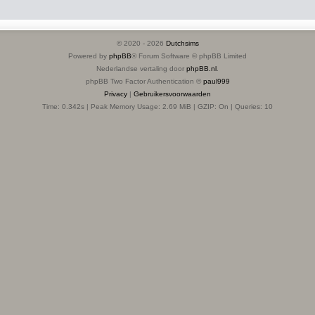
© 2020 -
2026
Dutchsims
Powered by
phpBB
® Forum Software © phpBB Limited
Nederlandse vertaling door
phpBB.nl
.
phpBB Two Factor Authentication ©
paul999
Privacy
|
Gebruikersvoorwaarden
Time: 0.342s
| Peak Memory Usage: 2.69 MiB | GZIP: On |
Queries: 10