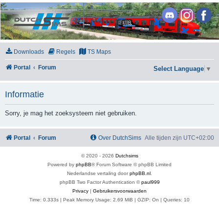
DutchSims
Downloads
Regels
TS Maps
Portal
Forum
Select Language
▼
Informatie
Sorry, je mag het zoeksysteem niet gebruiken.
Portal
Forum
Over DutchSims
Alle tijden zijn
UTC+02:00
© 2020 -
2026
Dutchsims
Powered by
phpBB
® Forum Software © phpBB Limited
Nederlandse vertaling door
phpBB.nl
.
phpBB Two Factor Authentication ©
paul999
Privacy
|
Gebruikersvoorwaarden
Time: 0.333s
| Peak Memory Usage: 2.69 MiB | GZIP: On |
Queries: 10