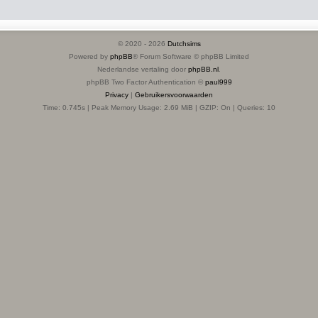
© 2020 -
2026
Dutchsims
Powered by
phpBB
® Forum Software © phpBB Limited
Nederlandse vertaling door
phpBB.nl
.
phpBB Two Factor Authentication ©
paul999
Privacy
|
Gebruikersvoorwaarden
Time: 0.745s
| Peak Memory Usage: 2.69 MiB | GZIP: On |
Queries: 10