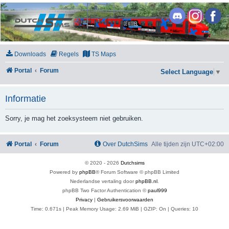
DutchSims
Downloads
Regels
TS Maps
Portal
Forum
Select Language
▼
Informatie
Sorry, je mag het zoeksysteem niet gebruiken.
Portal
Forum
Over DutchSims
Alle tijden zijn
UTC+02:00
© 2020 -
2026
Dutchsims
Powered by
phpBB
® Forum Software © phpBB Limited
Nederlandse vertaling door
phpBB.nl
.
phpBB Two Factor Authentication ©
paul999
Privacy
|
Gebruikersvoorwaarden
Time: 0.671s
| Peak Memory Usage: 2.69 MiB | GZIP: On |
Queries: 10