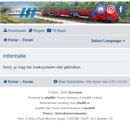
DutchSims
Downloads
Regels
TS Maps
Portal
Forum
Select Language
▼
Informatie
Sorry, je mag het zoeksysteem niet gebruiken.
Portal
Forum
Over DutchSims
Alle tijden zijn
UTC+02:00
© 2020 -
2026
Dutchsims
Powered by
phpBB
® Forum Software © phpBB Limited
Nederlandse vertaling door
phpBB.nl
.
phpBB Two Factor Authentication ©
paul999
Privacy
|
Gebruikersvoorwaarden
Time: 0.342s
| Peak Memory Usage: 2.69 MiB | GZIP: On |
Queries: 10