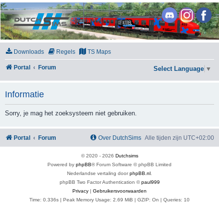
DutchSims
Downloads
Regels
TS Maps
Portal
Forum
Select Language
▼
Informatie
Sorry, je mag het zoeksysteem niet gebruiken.
Portal
Forum
Over DutchSims
Alle tijden zijn
UTC+02:00
© 2020 -
2026
Dutchsims
Powered by
phpBB
® Forum Software © phpBB Limited
Nederlandse vertaling door
phpBB.nl
.
phpBB Two Factor Authentication ©
paul999
Privacy
|
Gebruikersvoorwaarden
Time: 0.336s
| Peak Memory Usage: 2.69 MiB | GZIP: On |
Queries: 10