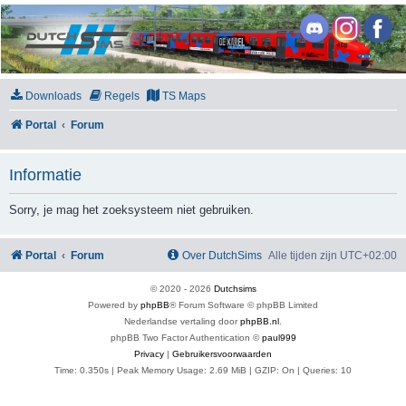
DutchSims
Downloads
Regels
TS Maps
Portal
Forum
Informatie
Sorry, je mag het zoeksysteem niet gebruiken.
Portal
Forum
Over DutchSims
Alle tijden zijn
UTC+02:00
© 2020 -
2026
Dutchsims
Powered by
phpBB
® Forum Software © phpBB Limited
Nederlandse vertaling door
phpBB.nl
.
phpBB Two Factor Authentication ©
paul999
Privacy
|
Gebruikersvoorwaarden
Time: 0.350s
| Peak Memory Usage: 2.69 MiB | GZIP: On |
Queries: 10