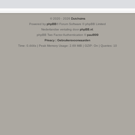
© 2020 -
2026
Dutchsims
Powered by
phpBB
® Forum Software © phpBB Limited
Nederlandse vertaling door
phpBB.nl
.
phpBB Two Factor Authentication ©
paul999
Privacy
|
Gebruikersvoorwaarden
Time: 0.444s
| Peak Memory Usage: 2.69 MiB | GZIP: On |
Queries: 10