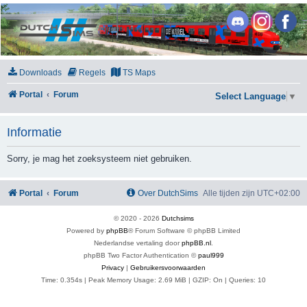
DutchSims
Downloads
Regels
TS Maps
Portal
Forum
Select Language
▼
Informatie
Sorry, je mag het zoeksysteem niet gebruiken.
Portal
Forum
Over DutchSims
Alle tijden zijn
UTC+02:00
© 2020 -
2026
Dutchsims
Powered by
phpBB
® Forum Software © phpBB Limited
Nederlandse vertaling door
phpBB.nl
.
phpBB Two Factor Authentication ©
paul999
Privacy
|
Gebruikersvoorwaarden
Time: 0.354s
| Peak Memory Usage: 2.69 MiB | GZIP: On |
Queries: 10