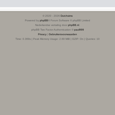
© 2020 -
2026
Dutchsims
Powered by
phpBB
® Forum Software © phpBB Limited
Nederlandse vertaling door
phpBB.nl
.
phpBB Two Factor Authentication ©
paul999
Privacy
|
Gebruikersvoorwaarden
Time: 0.369s
| Peak Memory Usage: 2.69 MiB | GZIP: On |
Queries: 10