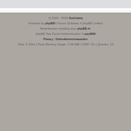
© 2020 -
2026
Dutchsims
Powered by
phpBB
® Forum Software © phpBB Limited
Nederlandse vertaling door
phpBB.nl
.
phpBB Two Factor Authentication ©
paul999
Privacy
|
Gebruikersvoorwaarden
Time: 0.334s
| Peak Memory Usage: 2.69 MiB | GZIP: On |
Queries: 10