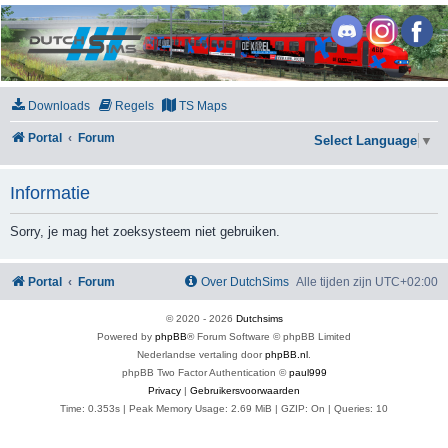
DutchSims
Downloads
Regels
TS Maps
Portal
Forum
Select Language
▼
Informatie
Sorry, je mag het zoeksysteem niet gebruiken.
Portal
Forum
Over DutchSims
Alle tijden zijn
UTC+02:00
© 2020 -
2026
Dutchsims
Powered by
phpBB
® Forum Software © phpBB Limited
Nederlandse vertaling door
phpBB.nl
.
phpBB Two Factor Authentication ©
paul999
Privacy
|
Gebruikersvoorwaarden
Time: 0.353s
| Peak Memory Usage: 2.69 MiB | GZIP: On |
Queries: 10