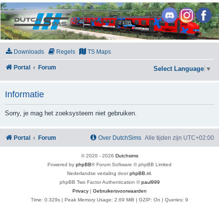
DutchSims
Downloads
Regels
TS Maps
Portal
Forum
Select Language
▼
Informatie
Sorry, je mag het zoeksysteem niet gebruiken.
Portal
Forum
Over DutchSims
Alle tijden zijn
UTC+02:00
© 2020 -
2026
Dutchsims
Powered by
phpBB
® Forum Software © phpBB Limited
Nederlandse vertaling door
phpBB.nl
.
phpBB Two Factor Authentication ©
paul999
Privacy
|
Gebruikersvoorwaarden
Time: 0.329s
| Peak Memory Usage: 2.69 MiB | GZIP: On |
Queries: 9