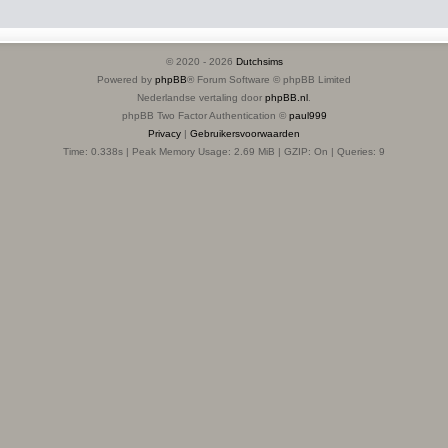
© 2020 -
2026
Dutchsims
Powered by
phpBB
® Forum Software © phpBB Limited
Nederlandse vertaling door
phpBB.nl
.
phpBB Two Factor Authentication ©
paul999
Privacy
|
Gebruikersvoorwaarden
Time: 0.338s
| Peak Memory Usage: 2.69 MiB | GZIP: On |
Queries: 9