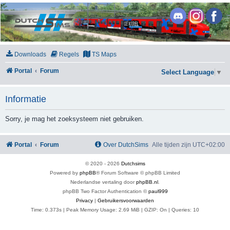
DutchSims
Downloads
Regels
TS Maps
Portal
Forum
Select Language
▼
Informatie
Sorry, je mag het zoeksysteem niet gebruiken.
Portal
Forum
Over DutchSims
Alle tijden zijn
UTC+02:00
© 2020 -
2026
Dutchsims
Powered by
phpBB
® Forum Software © phpBB Limited
Nederlandse vertaling door
phpBB.nl
.
phpBB Two Factor Authentication ©
paul999
Privacy
|
Gebruikersvoorwaarden
Time: 0.373s
| Peak Memory Usage: 2.69 MiB | GZIP: On |
Queries: 10