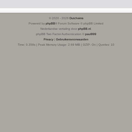
© 2020 -
2026
Dutchsims
Powered by
phpBB
® Forum Software © phpBB Limited
Nederlandse vertaling door
phpBB.nl
.
phpBB Two Factor Authentication ©
paul999
Privacy
|
Gebruikersvoorwaarden
Time: 0.359s
| Peak Memory Usage: 2.69 MiB | GZIP: On |
Queries: 10