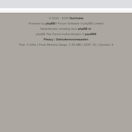
© 2020 -
2026
Dutchsims
Powered by
phpBB
® Forum Software © phpBB Limited
Nederlandse vertaling door
phpBB.nl
.
phpBB Two Factor Authentication ©
paul999
Privacy
|
Gebruikersvoorwaarden
Time: 0.349s
| Peak Memory Usage: 2.69 MiB | GZIP: On |
Queries: 9