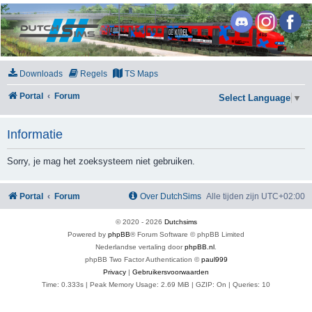
DutchSims
Downloads
Regels
TS Maps
Portal
Forum
Select Language
▼
Informatie
Sorry, je mag het zoeksysteem niet gebruiken.
Portal
Forum
Over DutchSims
Alle tijden zijn
UTC+02:00
© 2020 -
2026
Dutchsims
Powered by
phpBB
® Forum Software © phpBB Limited
Nederlandse vertaling door
phpBB.nl
.
phpBB Two Factor Authentication ©
paul999
Privacy
|
Gebruikersvoorwaarden
Time: 0.333s
| Peak Memory Usage: 2.69 MiB | GZIP: On |
Queries: 10