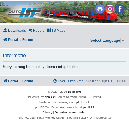
DutchSims
Downloads
Regels
TS Maps
Portal
Forum
Select Language
▼
Informatie
Sorry, je mag het zoeksysteem niet gebruiken.
Portal
Forum
Over DutchSims
Alle tijden zijn
UTC+02:00
© 2020 -
2026
Dutchsims
Powered by
phpBB
® Forum Software © phpBB Limited
Nederlandse vertaling door
phpBB.nl
.
phpBB Two Factor Authentication ©
paul999
Privacy
|
Gebruikersvoorwaarden
Time: 0.361s
| Peak Memory Usage: 2.69 MiB | GZIP: On |
Queries: 10