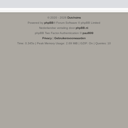
© 2020 -
2026
Dutchsims
Powered by
phpBB
® Forum Software © phpBB Limited
Nederlandse vertaling door
phpBB.nl
.
phpBB Two Factor Authentication ©
paul999
Privacy
|
Gebruikersvoorwaarden
Time: 0.345s
| Peak Memory Usage: 2.69 MiB | GZIP: On |
Queries: 10