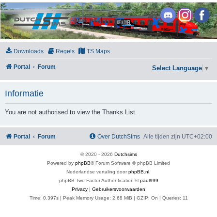
DutchSims
Downloads
Regels
TS Maps
Portal
Forum
Select Language
▼
Informatie
You are not authorised to view the Thanks List.
Portal
Forum
Over DutchSims
Alle tijden zijn
UTC+02:00
© 2020 -
2026
Dutchsims
Powered by
phpBB
® Forum Software © phpBB Limited
Nederlandse vertaling door
phpBB.nl
.
phpBB Two Factor Authentication ©
paul999
Privacy
|
Gebruikersvoorwaarden
Time: 0.397s
| Peak Memory Usage: 2.68 MiB | GZIP: On |
Queries: 11