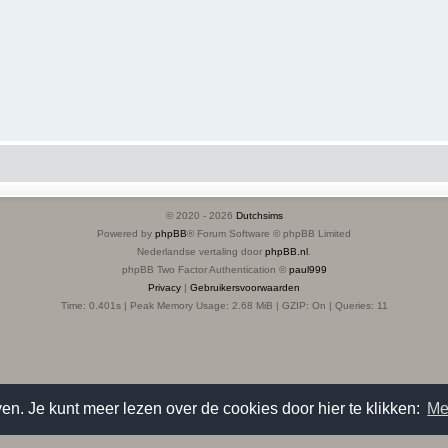
© 2020 -
2026
Dutchsims
Powered by
phpBB
® Forum Software © phpBB Limited
Nederlandse vertaling door
phpBB.nl
.
phpBB Two Factor Authentication ©
paul999
Privacy
|
Gebruikersvoorwaarden
Time: 0.401s
| Peak Memory Usage: 2.68 MiB | GZIP: On |
Queries: 11
en. Je kunt meer lezen over de cookies door hier te klikken:
Me