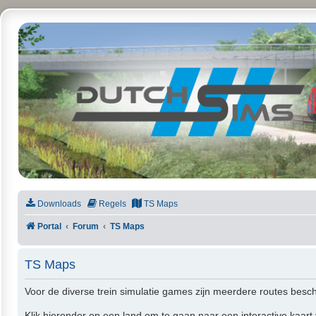
DutchSims
Downloads
Regels
TS Maps
Portal
Forum
TS Maps
TS Maps
Voor de diverse trein simulatie games zijn meerdere routes besc
Klik hieronder op een land om te gaan naar een interactive kaart