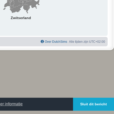
Zwitserland
Over DutchSims
Alle tijden zijn
UTC+02:00
er informatie
Sluit dit bericht