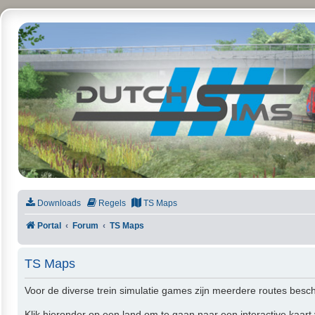
DutchSims
Downloads
Regels
TS Maps
Portal
Forum
TS Maps
TS Maps
Voor de diverse trein simulatie games zijn meerdere routes besc
Klik hieronder op een land om te gaan naar een interactive kaart