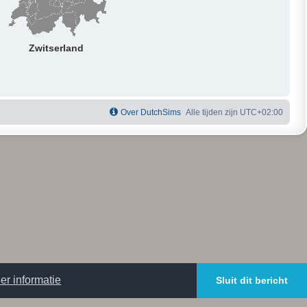
Zwitserland
Over DutchSims
Alle tijden zijn
UTC+02:00
er informatie
Sluit dit bericht