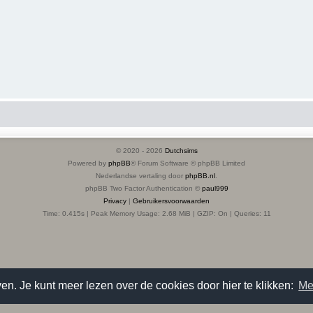
© 2020 -
2026
Dutchsims
Powered by
phpBB
® Forum Software © phpBB Limited
Nederlandse vertaling door
phpBB.nl
.
phpBB Two Factor Authentication ©
paul999
Privacy
|
Gebruikersvoorwaarden
Time: 0.415s
| Peak Memory Usage: 2.68 MiB | GZIP: On |
Queries: 11
en. Je kunt meer lezen over de cookies door hier te klikken:
Me