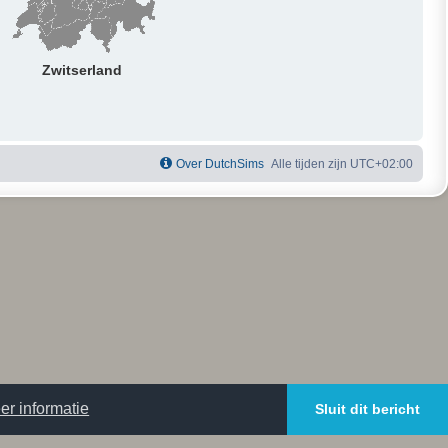
Zwitserland
Over DutchSims
Alle tijden zijn
UTC+02:00
er informatie
Sluit dit bericht