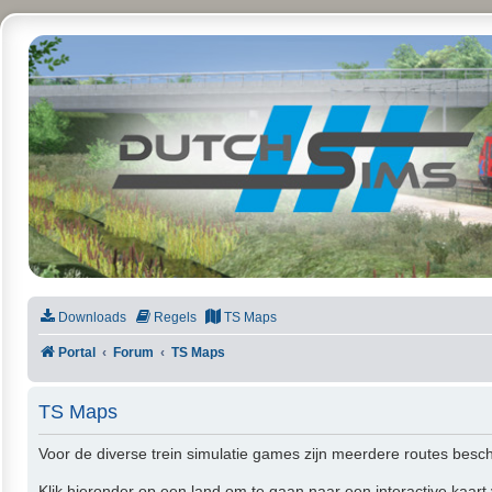
DutchSims
Downloads
Regels
TS Maps
Portal
Forum
TS Maps
TS Maps
Voor de diverse trein simulatie games zijn meerdere routes besc
Klik hieronder op een land om te gaan naar een interactive kaart