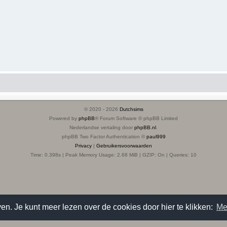
© 2020 -
2026
Dutchsims
Powered by
phpBB
® Forum Software © phpBB Limited
Nederlandse vertaling door
phpBB.nl
.
phpBB Two Factor Authentication ©
paul999
Privacy
|
Gebruikersvoorwaarden
Time: 0.398s
| Peak Memory Usage: 2.68 MiB | GZIP: On |
Queries: 10
en. Je kunt meer lezen over de cookies door hier te klikken:
Me