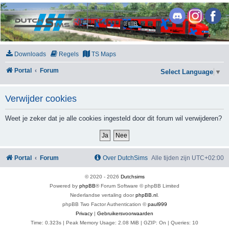
DutchSims
Downloads
Regels
TS Maps
Portal
Forum
Select Language
▼
Verwijder cookies
Weet je zeker dat je alle cookies ingesteld door dit forum wil verwijderen?
Portal
Forum
Over DutchSims
Alle tijden zijn
UTC+02:00
© 2020 -
2026
Dutchsims
Powered by
phpBB
® Forum Software © phpBB Limited
Nederlandse vertaling door
phpBB.nl
.
phpBB Two Factor Authentication ©
paul999
Privacy
|
Gebruikersvoorwaarden
Time: 0.323s
| Peak Memory Usage: 2.08 MiB | GZIP: On |
Queries: 10