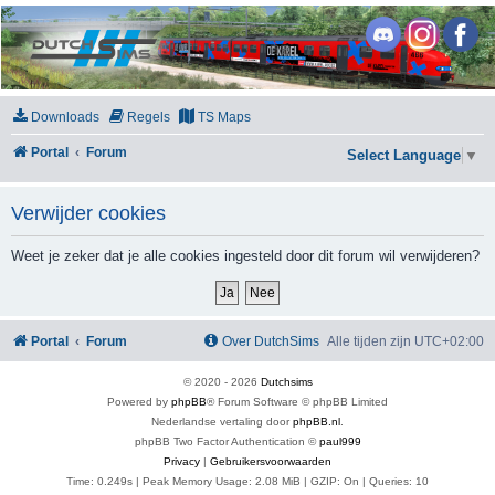
DutchSims
Downloads
Regels
TS Maps
Portal
Forum
Select Language
▼
Verwijder cookies
Weet je zeker dat je alle cookies ingesteld door dit forum wil verwijderen?
Portal
Forum
Over DutchSims
Alle tijden zijn
UTC+02:00
© 2020 -
2026
Dutchsims
Powered by
phpBB
® Forum Software © phpBB Limited
Nederlandse vertaling door
phpBB.nl
.
phpBB Two Factor Authentication ©
paul999
Privacy
|
Gebruikersvoorwaarden
Time: 0.249s
| Peak Memory Usage: 2.08 MiB | GZIP: On |
Queries: 10